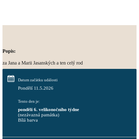
Popis:
za Jana a Marii Jasanských a ten celý rod
Datum začátku události
Pondělí 11.5.2026
Tento den je:
pondělí 6. velikonočního týdne
(nezávazná památka)
Bílá barva                                                                            