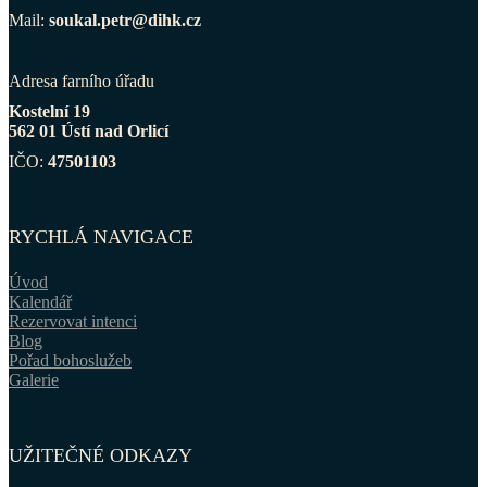
Mail:
soukal.petr@dihk.cz
Adresa farního úřadu
Kostelní 19
562 01 Ústí nad Orlicí
IČO:
47501103
RYCHLÁ NAVIGACE
Úvod
Kalendář
Rezervovat intenci
Blog
Pořad bohoslužeb
Galerie
UŽITEČNÉ ODKAZY