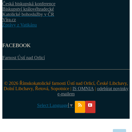
Česká biskupská konference
Biskupství královéhradecké
Katolické bohoslužby v ČR
Víra.cz
Zprávy z Vatikánu
FACEBOOK
Farnost Ústí nad Orlicí
© 2026 Římskokatolické farnosti Ústí nad Orlicí, České Libchavy,
Dolní Libchavy, Řetová, Sopotnice |
IS OMNIA
|
odebírat novinky
e-mailem
Select Language
▼