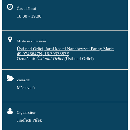
Čas události
18:00 - 19:00
Místo uskutečnění
Ústí nad Orlicí, farní kostel Nanebevzetí Panny Marie
49.9746647N, 16.3933883E
Označení:
Ústí nad Orlicí
(Ústí nad Orlicí)
Zařazení
Mše svatá
Organizátor
Jindřich Plšek