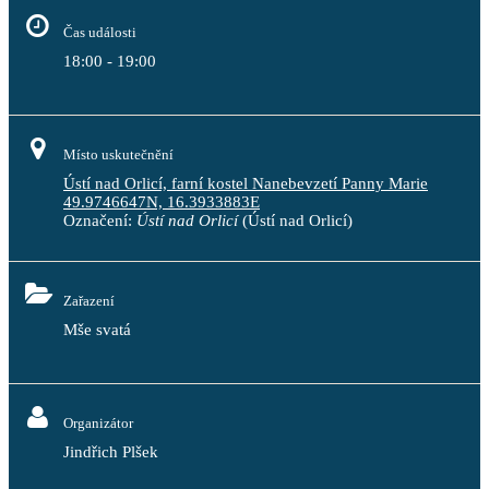
Čas události
18:00 - 19:00
Místo uskutečnění
Ústí nad Orlicí, farní kostel Nanebevzetí Panny Marie
49.9746647N, 16.3933883E
Označení:
Ústí nad Orlicí
(Ústí nad Orlicí)
Zařazení
Mše svatá
Organizátor
Jindřich Plšek