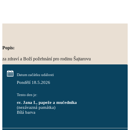
Popis:
za zdraví a Boží požehnání pro rodinu Šajtarovu
Datum začátku události
Pondělí 18.5.2026
Tento den je:
sv. Jana I., papeže a mučedníka
(nezávazná památka)
Bílá barva                                                                            