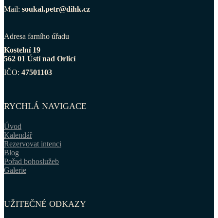
Mail:
soukal.petr@dihk.cz
Adresa farního úřadu
Kostelní 19
562 01 Ústí nad Orlicí
IČO:
47501103
RYCHLÁ NAVIGACE
Úvod
Kalendář
Rezervovat intenci
Blog
Pořad bohoslužeb
Galerie
UŽITEČNÉ ODKAZY