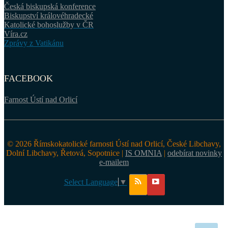
Česká biskupská konference
Biskupství královéhradecké
Katolické bohoslužby v ČR
Víra.cz
Zprávy z Vatikánu
FACEBOOK
Farnost Ústí nad Orlicí
© 2026 Římskokatolické farnosti Ústí nad Orlicí, České Libchavy,
Dolní Libchavy, Řetová, Sopotnice |
IS OMNIA
|
odebírat novinky
e-mailem
Select Language
▼