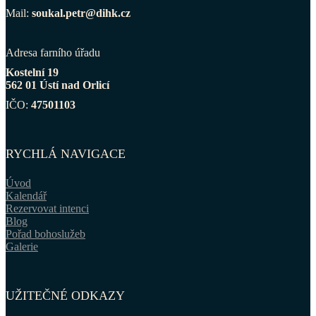
Mail:
soukal.petr@dihk.cz
Adresa farního úřadu
Kostelní 19
562 01 Ústí nad Orlicí
IČO:
47501103
RYCHLÁ NAVIGACE
Úvod
Kalendář
Rezervovat intenci
Blog
Pořad bohoslužeb
Galerie
UŽITEČNÉ ODKAZY