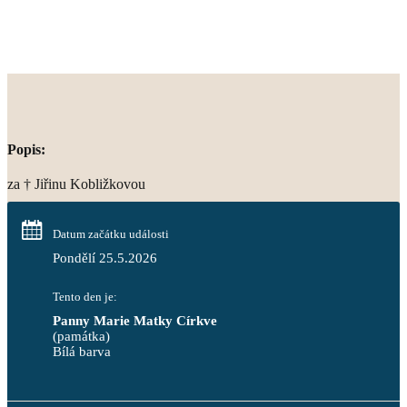
Popis:
za † Jiřinu Kobližkovou
Datum začátku události
Pondělí 25.5.2026
Tento den je:
Panny Marie Matky Církve
(památka)
Bílá barva                                                                            