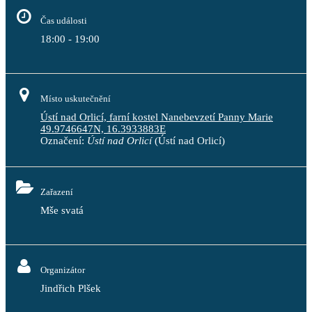
Čas události
18:00 - 19:00
Místo uskutečnění
Ústí nad Orlicí, farní kostel Nanebevzetí Panny Marie
49.9746647N, 16.3933883E
Označení:
Ústí nad Orlicí
(Ústí nad Orlicí)
Zařazení
Mše svatá
Organizátor
Jindřich Plšek