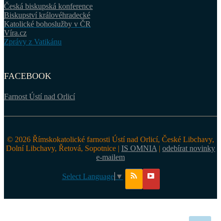
Česká biskupská konference
Biskupství královéhradecké
Katolické bohoslužby v ČR
Víra.cz
Zprávy z Vatikánu
FACEBOOK
Farnost Ústí nad Orlicí
© 2026 Římskokatolické farnosti Ústí nad Orlicí, České Libchavy,
Dolní Libchavy, Řetová, Sopotnice |
IS OMNIA
|
odebírat novinky
e-mailem
Select Language
▼