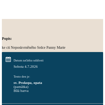
Popis:
ke cti Neposkvrněného Srdce Panny Marie
Datum začátku události
Sobota 4.7.2026
Tento den je:
sv. Prokopa, opata
(památka)
Bílá barva                                                                            