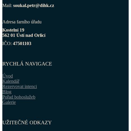
Mail:
soukal.petr@dihk.cz
Adresa farního úřadu
Kostelní 19
562 01 Ústí nad Orlicí
IČO:
47501103
RYCHLÁ NAVIGACE
Úvod
Kalendář
Rezervovat intenci
Blog
Pořad bohoslužeb
Galerie
UŽITEČNÉ ODKAZY