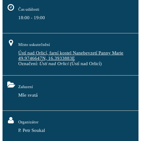
Čas události
18:00 - 19:00
Místo uskutečnění
Ústí nad Orlicí, farní kostel Nanebevzetí Panny Marie
49.9746647N, 16.3933883E
Označení:
Ústí nad Orlicí
(Ústí nad Orlicí)
Zařazení
Mše svatá
Organizátor
P. Petr Soukal