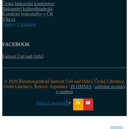
Česká biskupská konference
Biskupství královéhradecké
Katolické bohoslužby v ČR
Víra.cz
Zprávy z Vatikánu
FACEBOOK
Farnost Ústí nad Orlicí
© 2026 Římskokatolické farnosti Ústí nad Orlicí, České Libchavy,
Dolní Libchavy, Řetová, Sopotnice |
IS OMNIA
|
odebírat novinky
e-mailem
Select Language
▼