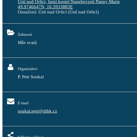
Ústí nad Orlicí, farní kostel Nanebevzetí Panny Marie
49.9746647N, 16.3933883E
Označení:
Ústí nad Orlicí
(Ústí nad Orlicí)
Zařazení
Mše svatá
Organizátor
P. Petr Soukal
E-mail
soukal.petr@dihk.cz