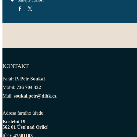
Sdílejte událost
KONTAKT
Farář:
P. Petr Soukal
Mobil:
736 704 332
Mail:
soukal.petr@dihk.cz
Adresa farního úřadu
Kostelní 19
562 01 Ústí nad Orlicí
IČO:
47501103