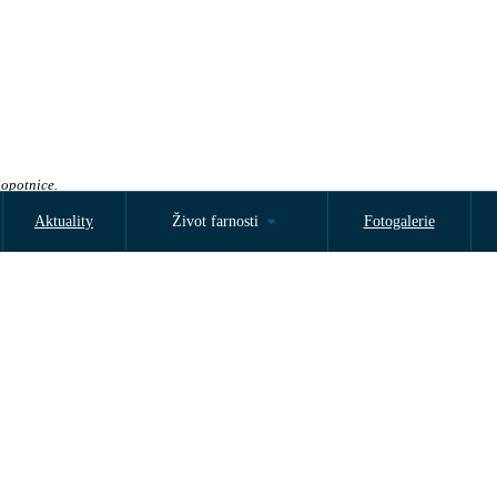
Sopotnice.
Aktuality
Život farnosti
Fotogalerie