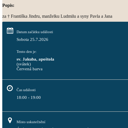
Popis:
za † Františka Jindru, manželku Ludmilu a syny Pavla a Jana
Datum začátku události
Sobota 25.7.2026
Tento den je:
sv. Jakuba, apoštola
(svátek)
Červená barva                                                                           
Čas události
18:00 - 19:00
Místo uskutečnění