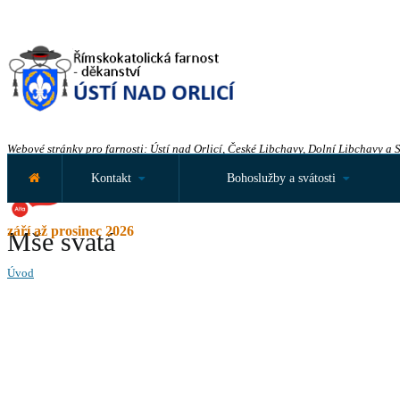
Webové stránky pro farnosti: Ústí nad Orlicí, České Libchavy, Dolní Libchavy a 
Kontakt
Bohoslužby a svátosti
září až prosinec 2026
Mše svatá
Úvod