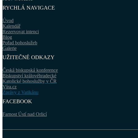
RYCHLÁ NAVIGACE
Úvod
Kalendář
Rezervovat intenci
Blog
Pořad bohoslužeb
Galerie
UŽITEČNÉ ODKAZY
Česká biskupská konference
Biskupství královéhradecké
Katolické bohoslužby v ČR
Víra.cz
Zprávy z Vatikánu
FACEBOOK
Farnost Ústí nad Orlicí