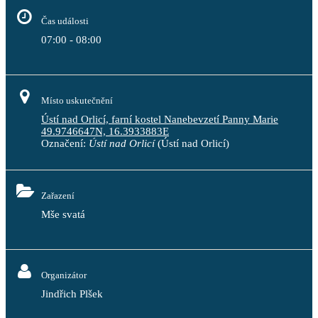
Čas události
07:00 - 08:00
Místo uskutečnění
Ústí nad Orlicí, farní kostel Nanebevzetí Panny Marie
49.9746647N, 16.3933883E
Označení:
Ústí nad Orlicí
(Ústí nad Orlicí)
Zařazení
Mše svatá
Organizátor
Jindřich Plšek