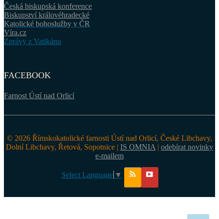
Česká biskupská konference
Biskupství královéhradecké
Katolické bohoslužby v ČR
Víra.cz
Zprávy z Vatikánu
FACEBOOK
Farnost Ústí nad Orlicí
© 2026 Římskokatolické farnosti Ústí nad Orlicí, České Libchavy,
Dolní Libchavy, Řetová, Sopotnice |
IS OMNIA
|
odebírat novinky
e-mailem
Select Language
▼