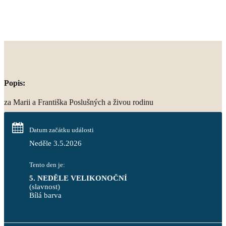
Popis:
za Marii a Františka Poslušných a živou rodinu
Datum začátku události
Neděle 3.5.2026
Tento den je:
5. NEDĚLE VELIKONOČNÍ
(slavnost)
Bílá barva                                                                            