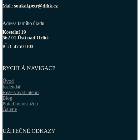
Mail:
soukal.petr@dihk.cz
Adresa farního úřadu
Kostelní 19
562 01 Ústí nad Orlicí
IČO:
47501103
RYCHLÁ NAVIGACE
Úvod
Kalendář
Rezervovat intenci
Blog
Pořad bohoslužeb
Galerie
UŽITEČNÉ ODKAZY