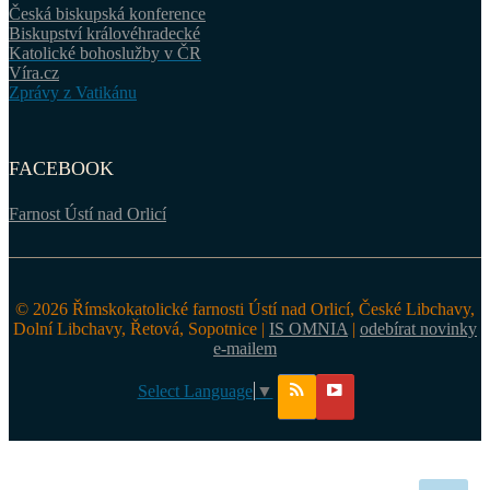
Česká biskupská konference
Biskupství královéhradecké
Katolické bohoslužby v ČR
Víra.cz
Zprávy z Vatikánu
FACEBOOK
Farnost Ústí nad Orlicí
© 2026 Římskokatolické farnosti Ústí nad Orlicí, České Libchavy,
Dolní Libchavy, Řetová, Sopotnice |
IS OMNIA
|
odebírat novinky
e-mailem
Select Language
▼