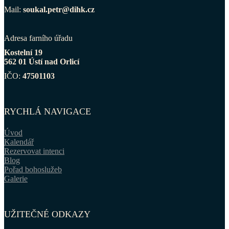
Mail:
soukal.petr@dihk.cz
Adresa farního úřadu
Kostelní 19
562 01 Ústí nad Orlicí
IČO:
47501103
RYCHLÁ NAVIGACE
Úvod
Kalendář
Rezervovat intenci
Blog
Pořad bohoslužeb
Galerie
UŽITEČNÉ ODKAZY