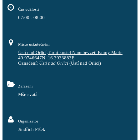
Čas události
07:00 - 08:00
Místo uskutečnění
Ústí nad Orlicí, farní kostel Nanebevzetí Panny Marie
49.9746647N, 16.3933883E
Označení:
Ústí nad Orlicí
(Ústí nad Orlicí)
Zařazení
Mše svatá
Organizátor
Jindřich Plšek