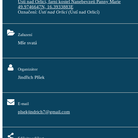
Ústí nad Orlicí, farní kostel Nanebevzetí Panny Marie
49.9746647N, 16.3933883E
Označení:
Ústí nad Orlicí
(Ústí nad Orlicí)
Zařazení
Mše svatá
Organizátor
Jindřich Plšek
E-mail
plsekjindrich7@gmail.com