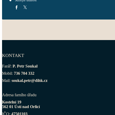
Sdílejte událost
KONTAKT
Farář:
P. Petr Soukal
Mobil:
736 704 332
Mail:
soukal.petr@dihk.cz
Adresa farního úřadu
Kostelní 19
562 01 Ústí nad Orlicí
IČO:
47501103