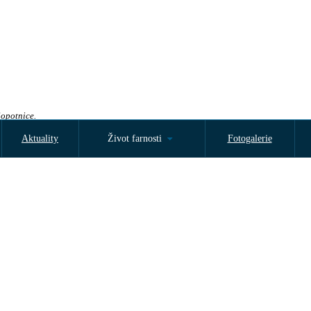
Sopotnice.
Aktuality
Život farnosti
Fotogalerie