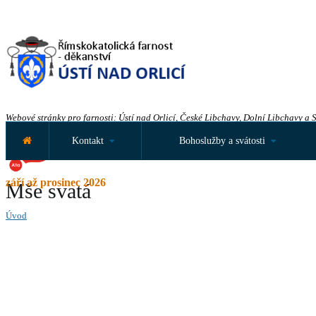
Webové stránky pro farnosti: Ústí nad Orlicí, České Libchavy, Dolní Libchavy a 
Kontakt
Bohoslužby a svátosti
září až prosinec 2026
Mše svatá
Úvod