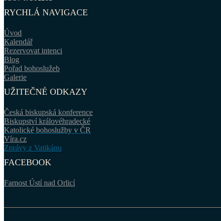
RYCHLÁ NAVIGACE
Úvod
Kalendář
Rezervovat intenci
Blog
Pořad bohoslužeb
Galerie
UŽITEČNÉ ODKAZY
Česká biskupská konference
Biskupství královéhradecké
Katolické bohoslužby v ČR
Víra.cz
Zprávy z Vatikánu
FACEBOOK
Farnost Ústí nad Orlicí