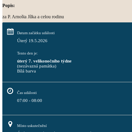
Popis:
za P. Arnošta Jílka a celou rodinu
Datum začátku události
Úterý 19.5.2026
Tento den je:
úterý 7. velikonočního týdne
(nezávazná památka)
Bílá barva                                                                                 
Čas události
07:00 - 08:00
Místo uskutečnění