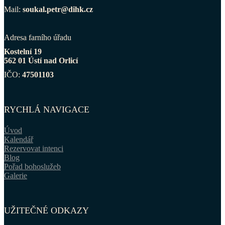
Mail:
soukal.petr@dihk.cz
Adresa farního úřadu
Kostelní 19
562 01 Ústí nad Orlicí
IČO:
47501103
RYCHLÁ NAVIGACE
Úvod
Kalendář
Rezervovat intenci
Blog
Pořad bohoslužeb
Galerie
UŽITEČNÉ ODKAZY