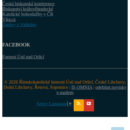
Česká biskupská konference
Biskupství královéhradecké
Katolické bohoslužby v ČR
Víra.cz
Zprávy z Vatikánu
FACEBOOK
Farnost Ústí nad Orlicí
© 2026 Římskokatolické farnosti Ústí nad Orlicí, České Libchavy,
Dolní Libchavy, Řetová, Sopotnice |
IS OMNIA
|
odebírat novinky
e-mailem
Select Language
▼