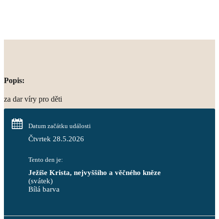
Popis:
za dar víry pro děti
Datum začátku události
Čtvrtek 28.5.2026
Tento den je:
Ježíše Krista, nejvyššího a věčného kněze
(svátek)
Bílá barva                                                                            