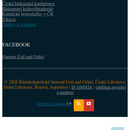
Česká biskupská konference
Biskupství královéhradecké
Katolické bohoslužby v ČR
Víra.cz
Zprávy z Vatikánu
FACEBOOK
Farnost Ústí nad Orlicí
© 2026 Římskokatolické farnosti Ústí nad Orlicí, České Libchavy,
Dolní Libchavy, Řetová, Sopotnice |
IS OMNIA
|
odebírat novinky
e-mailem
Select Language
▼