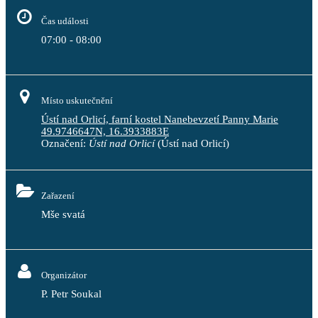
Čas události
07:00 - 08:00
Místo uskutečnění
Ústí nad Orlicí, farní kostel Nanebevzetí Panny Marie
49.9746647N, 16.3933883E
Označení:
Ústí nad Orlicí
(Ústí nad Orlicí)
Zařazení
Mše svatá
Organizátor
P. Petr Soukal