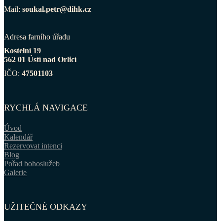
Mail:
soukal.petr@dihk.cz
Adresa farního úřadu
Kostelní 19
562 01 Ústí nad Orlicí
IČO:
47501103
RYCHLÁ NAVIGACE
Úvod
Kalendář
Rezervovat intenci
Blog
Pořad bohoslužeb
Galerie
UŽITEČNÉ ODKAZY