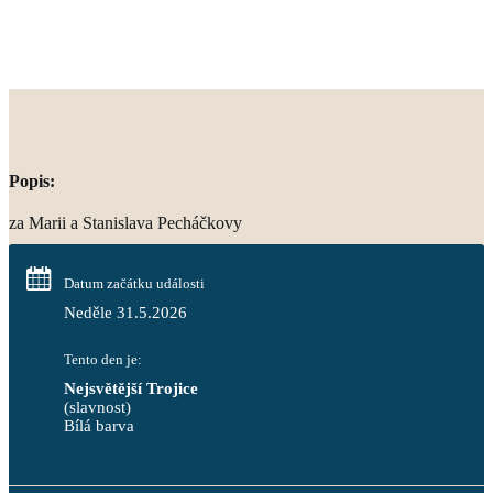
Popis:
za Marii a Stanislava Pecháčkovy
Datum začátku události
Neděle 31.5.2026
Tento den je:
Nejsvětější Trojice
(slavnost)
Bílá barva                                                                            