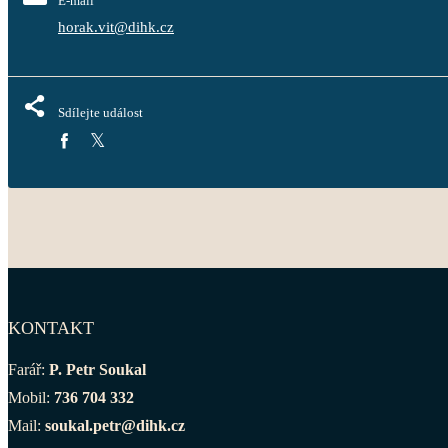
E-mail
horak.vit@dihk.cz
Sdílejte událost
KONTAKT
Farář:
P. Petr Soukal
Mobil:
736 704 332
Mail:
soukal.petr@dihk.cz