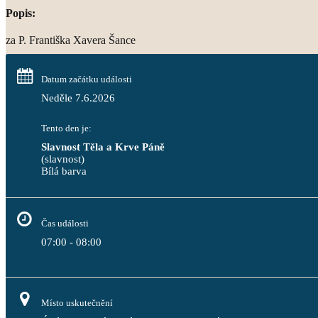
Popis:
za P. Františka Xavera Šance
Datum začátku události
Neděle 7.6.2026
Tento den je:
Slavnost Těla a Krve Páně
(slavnost)
Bílá barva                                                                                 
Čas události
07:00 - 08:00
Místo uskutečnění