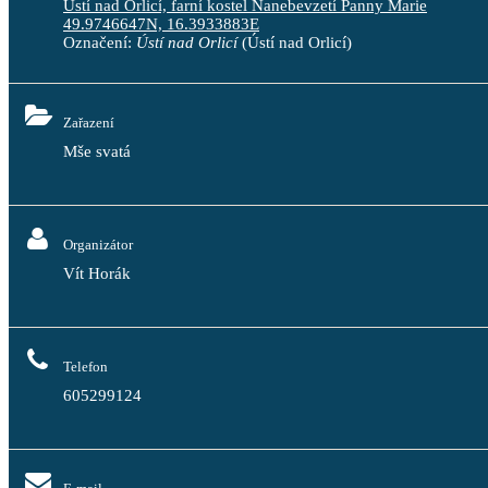
Ústí nad Orlicí, farní kostel Nanebevzetí Panny Marie
49.9746647N, 16.3933883E
Označení:
Ústí nad Orlicí
(Ústí nad Orlicí)
Zařazení
Mše svatá
Organizátor
Vít Horák
Telefon
605299124