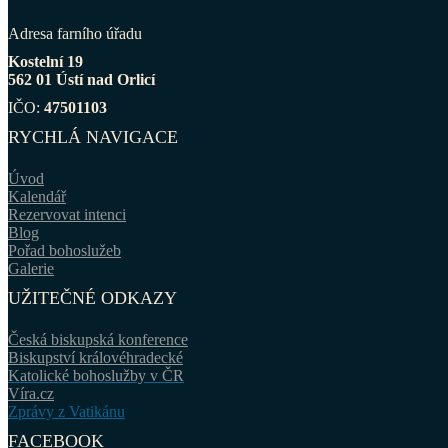
Adresa farního úřadu
Kostelní 19
562 01 Ústí nad Orlicí
IČO:
47501103
RYCHLÁ NAVIGACE
Úvod
Kalendář
Rezervovat intenci
Blog
Pořad bohoslužeb
Galerie
UŽITEČNÉ ODKAZY
Česká biskupská konference
Biskupství královéhradecké
Katolické bohoslužby v ČR
Víra.cz
Zprávy z Vatikánu
FACEBOOK