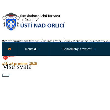
Webové stránky pro farnosti: Ústí nad Orlicí, České Libchavy, Dolní Libchavy a 
Kontakt
Bohoslužby a svátosti
září až prosinec 2026
Mše svatá
Úvod