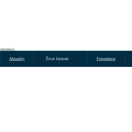
Sopotnice.
Aktuality
Život farnosti
Fotogalerie