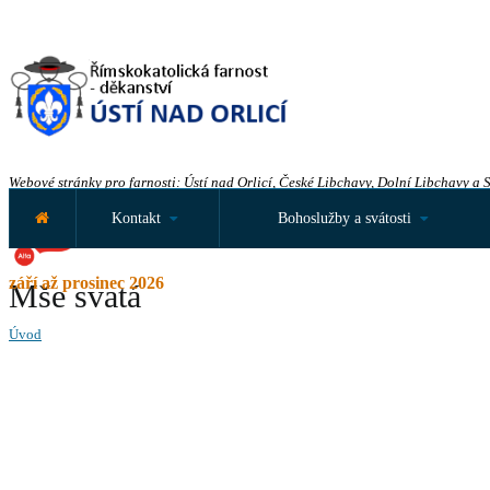
Webové stránky pro farnosti: Ústí nad Orlicí, České Libchavy, Dolní Libchavy a 
Kontakt
Bohoslužby a svátosti
září až prosinec 2026
Mše svatá
Úvod