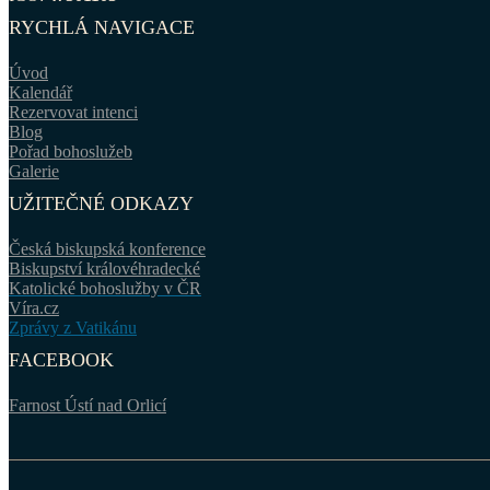
RYCHLÁ NAVIGACE
Úvod
Kalendář
Rezervovat intenci
Blog
Pořad bohoslužeb
Galerie
UŽITEČNÉ ODKAZY
Česká biskupská konference
Biskupství královéhradecké
Katolické bohoslužby v ČR
Víra.cz
Zprávy z Vatikánu
FACEBOOK
Farnost Ústí nad Orlicí