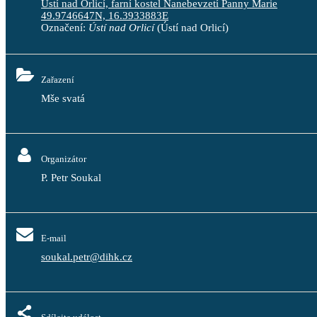
Ústí nad Orlicí, farní kostel Nanebevzetí Panny Marie
49.9746647N, 16.3933883E
Označení:
Ústí nad Orlicí
(Ústí nad Orlicí)
Zařazení
Mše svatá
Organizátor
P. Petr Soukal
E-mail
soukal.petr@dihk.cz