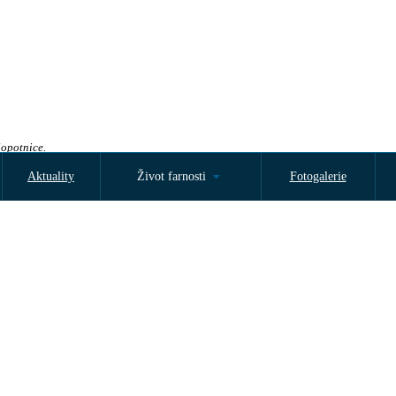
Sopotnice.
Aktuality
Život farnosti
Fotogalerie