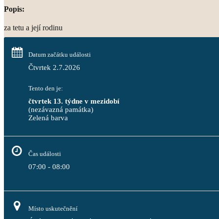
Popis:
za tetu a její rodinu
Datum začátku události
Čtvrtek 2.7.2026
Tento den je:
čtvrtek 13. týdne v mezidobí
(nezávazná památka)
Zelená barva                                                                              
Čas události
07:00 - 08:00
Místo uskutečnění