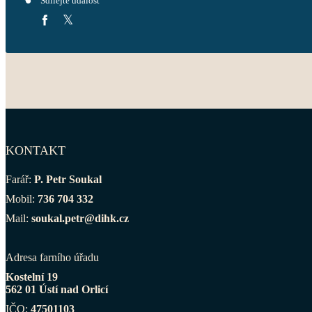
Sdílejte událost
KONTAKT
Farář:
P. Petr Soukal
Mobil:
736 704 332
Mail:
soukal.petr@dihk.cz
Adresa farního úřadu
Kostelní 19
562 01 Ústí nad Orlicí
IČO:
47501103