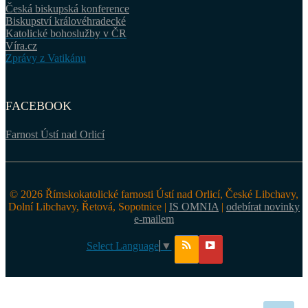
Česká biskupská konference
Biskupství královéhradecké
Katolické bohoslužby v ČR
Víra.cz
Zprávy z Vatikánu
FACEBOOK
Farnost Ústí nad Orlicí
© 2026 Římskokatolické farnosti Ústí nad Orlicí, České Libchavy,
Dolní Libchavy, Řetová, Sopotnice |
IS OMNIA
|
odebírat novinky
e-mailem
Select Language
▼