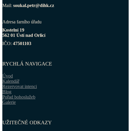
Mail:
soukal.petr@dihk.cz
Adresa farního úřadu
Kostelní 19
562 01 Ústí nad Orlicí
IČO:
47501103
RYCHLÁ NAVIGACE
Úvod
Kalendář
Rezervovat intenci
Blog
Pořad bohoslužeb
Galerie
UŽITEČNÉ ODKAZY