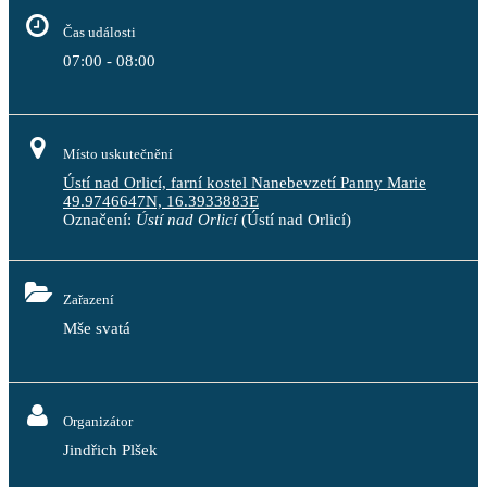
Čas události
07:00 - 08:00
Místo uskutečnění
Ústí nad Orlicí, farní kostel Nanebevzetí Panny Marie
49.9746647N, 16.3933883E
Označení:
Ústí nad Orlicí
(Ústí nad Orlicí)
Zařazení
Mše svatá
Organizátor
Jindřich Plšek