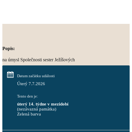
Popis:
na úmysl Společnosti sester Ježíšových
Datum začátku události
Úterý 7.7.2026
Tento den je:
úterý 14. týdne v mezidobí
(nezávazná památka)
Zelená barva                                                                        