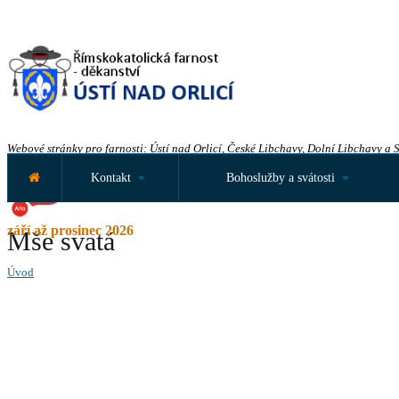
Webové stránky pro farnosti: Ústí nad Orlicí, České Libchavy, Dolní Libchavy a 
Kontakt
Bohoslužby a svátosti
září až prosinec 2026
Mše svatá
Úvod