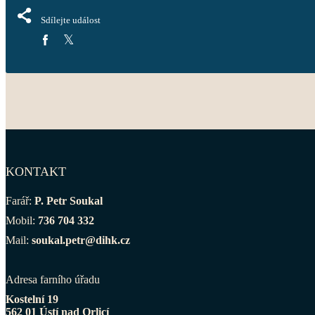
Sdílejte událost
KONTAKT
Farář:
P. Petr Soukal
Mobil:
736 704 332
Mail:
soukal.petr@dihk.cz
Adresa farního úřadu
Kostelní 19
562 01 Ústí nad Orlicí