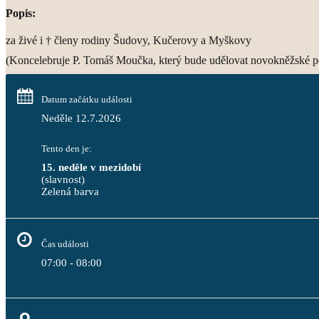
Popis:
za živé i † členy rodiny Šudovy, Kučerovy a Myškovy
(Koncelebruje P. Tomáš Moučka, který bude udělovat novokněžské p
Datum začátku události
Neděle 12.7.2026
Tento den je:
15. neděle v mezidobí
(slavnost)
Zelená barva                                                                              
Čas události
07:00 - 08:00