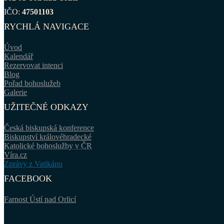
IČO:
47501103
RYCHLÁ NAVIGACE
Úvod
Kalendář
Rezervovat intenci
Blog
Pořad bohoslužeb
Galerie
UŽITEČNÉ ODKAZY
Česká biskupská konference
Biskupství královéhradecké
Katolické bohoslužby v ČR
Víra.cz
Zprávy z Vatikánu
FACEBOOK
Farnost Ústí nad Orlicí