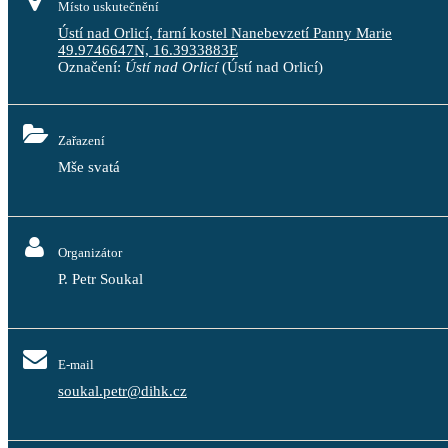
Místo uskutečnění
Ústí nad Orlicí, farní kostel Nanebevzetí Panny Marie
49.9746647N, 16.3933883E
Označení:
Ústí nad Orlicí
(Ústí nad Orlicí)
Zařazení
Mše svatá
Organizátor
P. Petr Soukal
E-mail
soukal.petr@dihk.cz