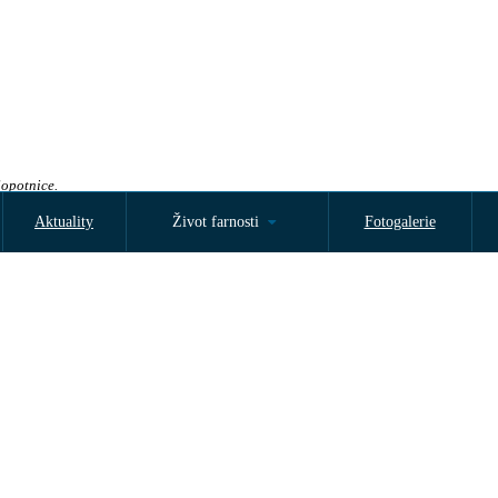
Sopotnice.
Aktuality
Život farnosti
Fotogalerie