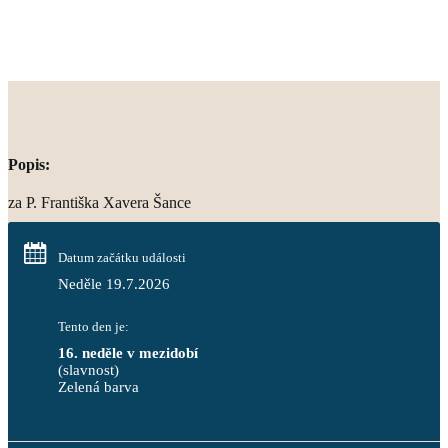
Popis:
za P. Františka Xavera Šance
Datum začátku události
Neděle 19.7.2026
Tento den je:
16. neděle v mezidobí
(slavnost)
Zelená barva                                                                        