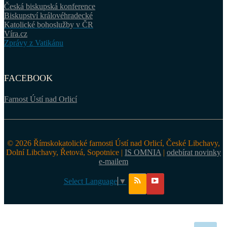
Česká biskupská konference
Biskupství královéhradecké
Katolické bohoslužby v ČR
Víra.cz
Zprávy z Vatikánu
FACEBOOK
Farnost Ústí nad Orlicí
© 2026 Římskokatolické farnosti Ústí nad Orlicí, České Libchavy,
Dolní Libchavy, Řetová, Sopotnice |
IS OMNIA
|
odebírat novinky
e-mailem
Select Language
▼