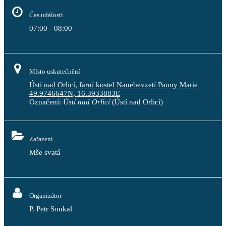
Čas události
07:00 - 08:00
Místo uskutečnění
Ústí nad Orlicí, farní kostel Nanebevzetí Panny Marie
49.9746647N, 16.3933883E
Označení:
Ústí nad Orlicí
(Ústí nad Orlicí)
Zařazení
Mše svatá
Organizátor
P. Petr Soukal