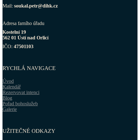
Mail:
soukal.petr@dihk.cz
Adresa farního úřadu
Kostelní 19
562 01 Ústí nad Orlicí
IČO:
47501103
RYCHLÁ NAVIGACE
Úvod
Kalendář
Rezervovat intenci
Blog
Pořad bohoslužeb
Galerie
UŽITEČNÉ ODKAZY