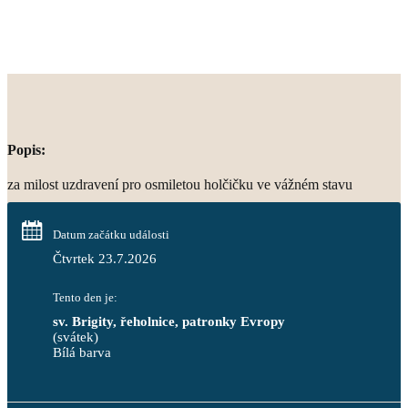
Popis:
za milost uzdravení pro osmiletou holčičku ve vážném stavu
Datum začátku události
Čtvrtek 23.7.2026
Tento den je:
sv. Brigity, řeholnice, patronky Evropy
(svátek)
Bílá barva                                                                            