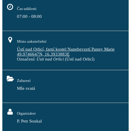
Čas události
07:00 - 08:00
Místo uskutečnění
Ústí nad Orlicí, farní kostel Nanebevzetí Panny Marie
49.9746647N, 16.3933883E
Označení:
Ústí nad Orlicí
(Ústí nad Orlicí)
Zařazení
Mše svatá
Organizátor
P. Petr Soukal