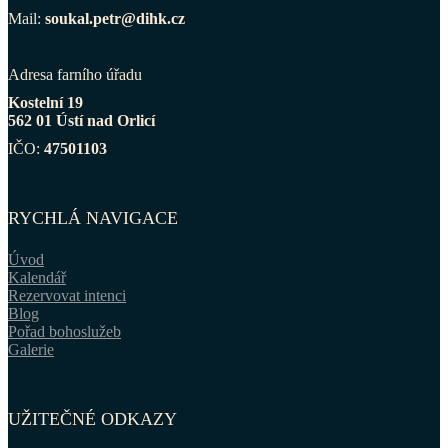
Mail:
soukal.petr@dihk.cz
Adresa farního úřadu
Kostelní 19
562 01 Ústí nad Orlicí
IČO:
47501103
RYCHLÁ NAVIGACE
Úvod
Kalendář
Rezervovat intenci
Blog
Pořad bohoslužeb
Galerie
UŽITEČNÉ ODKAZY