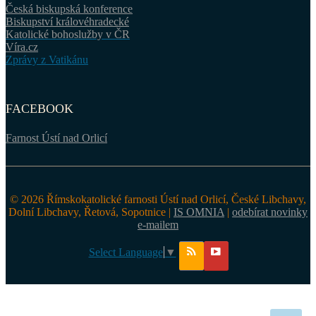
Česká biskupská konference
Biskupství královéhradecké
Katolické bohoslužby v ČR
Víra.cz
Zprávy z Vatikánu
FACEBOOK
Farnost Ústí nad Orlicí
© 2026 Římskokatolické farnosti Ústí nad Orlicí, České Libchavy,
Dolní Libchavy, Řetová, Sopotnice |
IS OMNIA
|
odebírat novinky
e-mailem
Select Language
▼