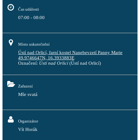
Čas události
07:00 - 08:00
Místo uskutečnění
Ústí nad Orlicí, farní kostel Nanebevzetí Panny Marie
49.9746647N, 16.3933883E
Označení:
Ústí nad Orlicí
(Ústí nad Orlicí)
Zařazení
Mše svatá
Organizátor
Vít Horák