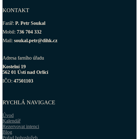
KONTAKT
Farář:
P. Petr Soukal
Mobil:
736 704 332
Mail:
soukal.petr@dihk.cz
Adresa farního úřadu
Kostelní 19
562 01 Ústí nad Orlicí
IČO:
47501103
RYCHLÁ NAVIGACE
Úvod
Kalendář
Rezervovat intenci
Blog
Pořad bohoslužeb