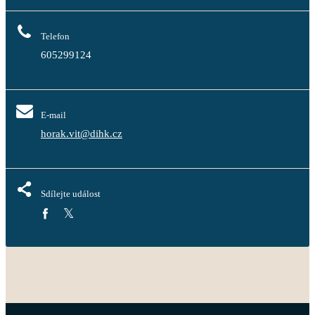
Telefon
605299124
E-mail
horak.vit@dihk.cz
Sdílejte událost