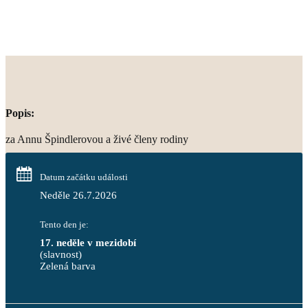
Popis:
za Annu Špindlerovou a živé členy rodiny
Datum začátku události
Neděle 26.7.2026
Tento den je:
17. neděle v mezidobí
(slavnost)
Zelená barva                                                                        