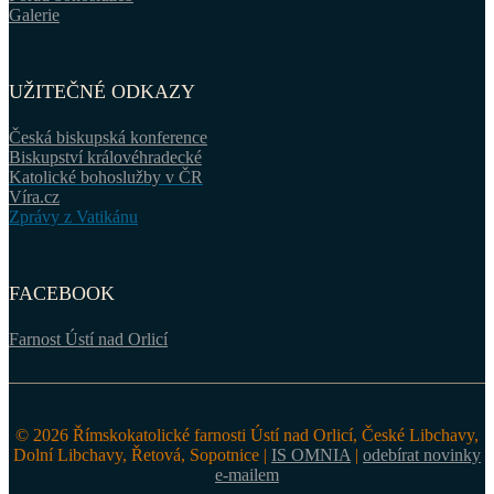
Galerie
UŽITEČNÉ ODKAZY
Česká biskupská konference
Biskupství královéhradecké
Katolické bohoslužby v ČR
Víra.cz
Zprávy z Vatikánu
FACEBOOK
Farnost Ústí nad Orlicí
© 2026 Římskokatolické farnosti Ústí nad Orlicí, České Libchavy,
Dolní Libchavy, Řetová, Sopotnice |
IS OMNIA
|
odebírat novinky
e-mailem