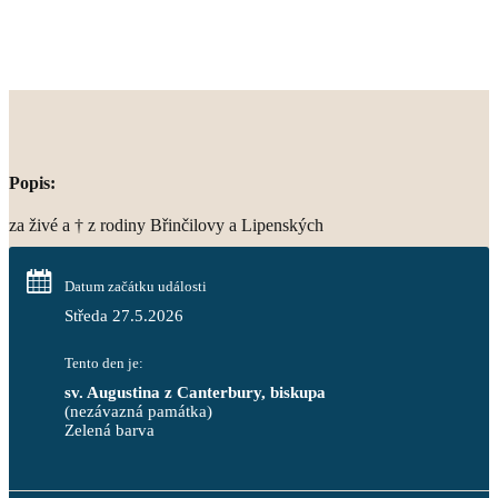
Popis:
za živé a † z rodiny Břinčilovy a Lipenských
Datum začátku události
Středa 27.5.2026
Tento den je:
sv. Augustina z Canterbury, biskupa
(nezávazná památka)
Zelená barva                                                                        