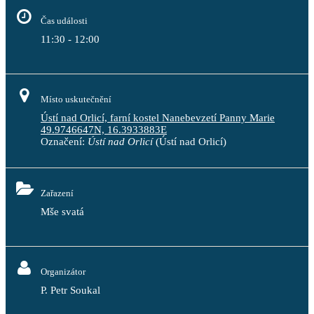
Čas události
11:30 - 12:00
Místo uskutečnění
Ústí nad Orlicí, farní kostel Nanebevzetí Panny Marie
49.9746647N, 16.3933883E
Označení:
Ústí nad Orlicí
(Ústí nad Orlicí)
Zařazení
Mše svatá
Organizátor
P. Petr Soukal