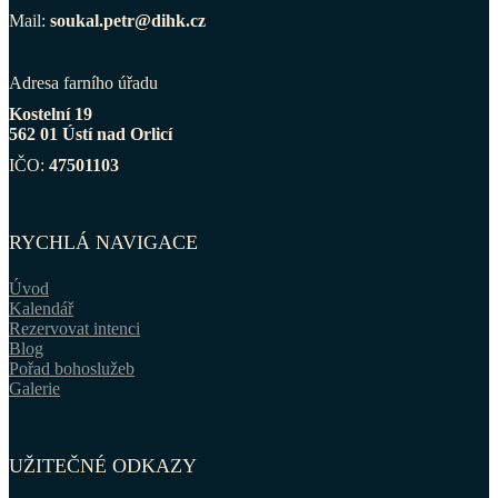
Mail:
soukal.petr@dihk.cz
Adresa farního úřadu
Kostelní 19
562 01 Ústí nad Orlicí
IČO:
47501103
RYCHLÁ NAVIGACE
Úvod
Kalendář
Rezervovat intenci
Blog
Pořad bohoslužeb
Galerie
UŽITEČNÉ ODKAZY