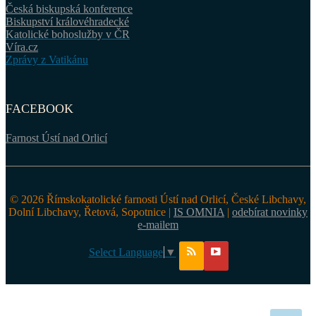
Česká biskupská konference
Biskupství královéhradecké
Katolické bohoslužby v ČR
Víra.cz
Zprávy z Vatikánu
FACEBOOK
Farnost Ústí nad Orlicí
© 2026 Římskokatolické farnosti Ústí nad Orlicí, České Libchavy,
Dolní Libchavy, Řetová, Sopotnice |
IS OMNIA
|
odebírat novinky
e-mailem
Select Language
▼