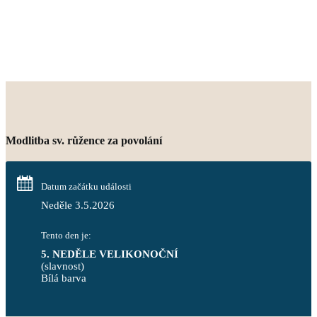
Modlitba sv. růžence za povolání
Datum začátku události
Neděle 3.5.2026
Tento den je:
5. NEDĚLE VELIKONOČNÍ
(slavnost)
Bílá barva                                                                            