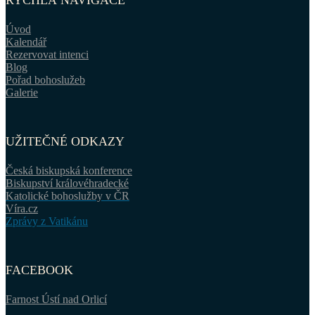
RYCHLÁ NAVIGACE
Úvod
Kalendář
Rezervovat intenci
Blog
Pořad bohoslužeb
Galerie
UŽITEČNÉ ODKAZY
Česká biskupská konference
Biskupství královéhradecké
Katolické bohoslužby v ČR
Víra.cz
Zprávy z Vatikánu
FACEBOOK
Farnost Ústí nad Orlicí