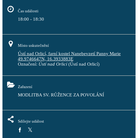
Čas události
18:00 - 18:30
Místo uskutečnění
Ústí nad Orlicí, farní kostel Nanebevzetí Panny Marie
49.9746647N, 16.3933883E
Označení:
Ústí nad Orlicí
(Ústí nad Orlicí)
Zařazení
MODLITBA SV. RŮŽENCE ZA POVOLÁNÍ
Sdílejte událost