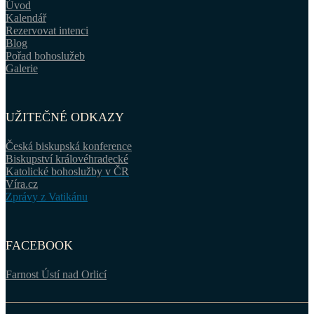
Úvod
Kalendář
Rezervovat intenci
Blog
Pořad bohoslužeb
Galerie
UŽITEČNÉ ODKAZY
Česká biskupská konference
Biskupství královéhradecké
Katolické bohoslužby v ČR
Víra.cz
Zprávy z Vatikánu
FACEBOOK
Farnost Ústí nad Orlicí