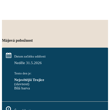
Májová pobožnost
Datum začátku události
Neděle 31.5.2026
Tento den je:
Nejsvětější Trojice
(slavnost)
Bílá barva                                                                            