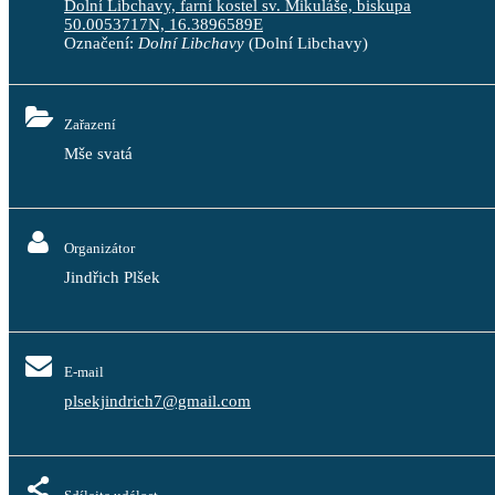
Dolní Libchavy, farní kostel sv. Mikuláše, biskupa
50.0053717N, 16.3896589E
Označení:
Dolní Libchavy
(Dolní Libchavy)
Zařazení
Mše svatá
Organizátor
Jindřich Plšek
E-mail
plsekjindrich7@gmail.com