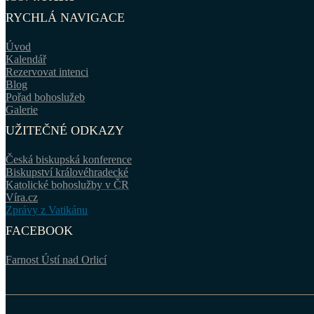
RYCHLÁ NAVIGACE
Úvod
Kalendář
Rezervovat intenci
Blog
Pořad bohoslužeb
Galerie
UŽITEČNÉ ODKAZY
Česká biskupská konference
Biskupství královéhradecké
Katolické bohoslužby v ČR
Víra.cz
Zprávy z Vatikánu
FACEBOOK
Farnost Ústí nad Orlicí