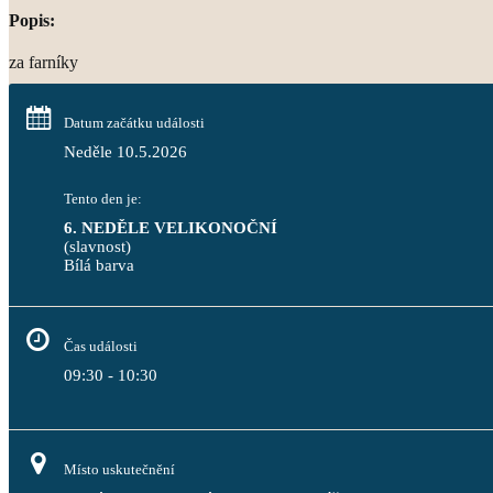
Popis:
za farníky
Datum začátku události
Neděle 10.5.2026
Tento den je:
6. NEDĚLE VELIKONOČNÍ
(slavnost)
Bílá barva                                                                                 
Čas události
09:30 - 10:30
Místo uskutečnění