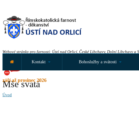
Webové stránky pro farnosti: Ústí nad Orlicí, České Libchavy, Dolní Libchavy a 
Kontakt
Bohoslužby a svátosti
září až prosinec 2026
Mše svatá
Úvod