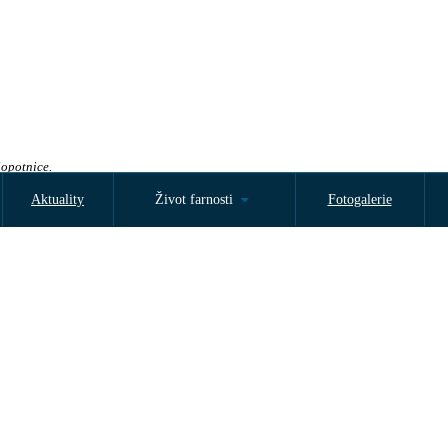
Sopotnice.
Aktuality
Život farnosti
Fotogalerie