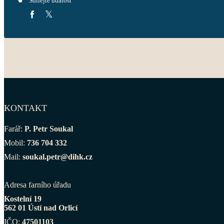
Sdílejte událost
KONTAKT
Farář:
P. Petr Soukal
Mobil:
736 704 332
Mail:
soukal.petr@dihk.cz
Adresa farního úřadu
Kostelní 19
562 01 Ústí nad Orlicí
IČO:
47501103