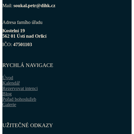
Mail:
soukal.petr@dihk.cz
Adresa farního úřadu
Kostelní 19
562 01 Ústí nad Orlicí
IČO:
47501103
RYCHLÁ NAVIGACE
Úvod
Kalendář
Rezervovat intenci
Blog
Pořad bohoslužeb
Galerie
UŽITEČNÉ ODKAZY