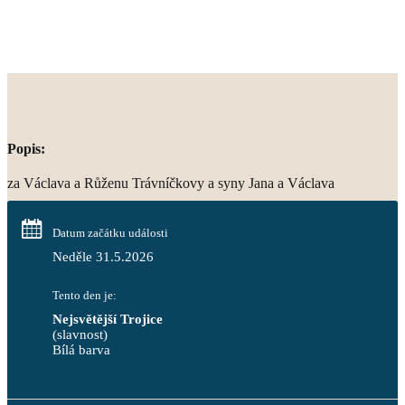
Popis:
za Václava a Růženu Trávníčkovy a syny Jana a Václava
Datum začátku události
Neděle 31.5.2026
Tento den je:
Nejsvětější Trojice
(slavnost)
Bílá barva                                                                            