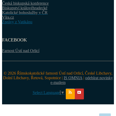
Česká biskupská konference
Biskupství královéhradecké
Katolické bohoslužby v ČR
Víra.cz
Zprávy z Vatikánu
FACEBOOK
Farnost Ústí nad Orlicí
© 2026 Římskokatolické farnosti Ústí nad Orlicí, České Libchavy,
Dolní Libchavy, Řetová, Sopotnice |
IS OMNIA
|
odebírat novinky
e-mailem
Select Language
▼