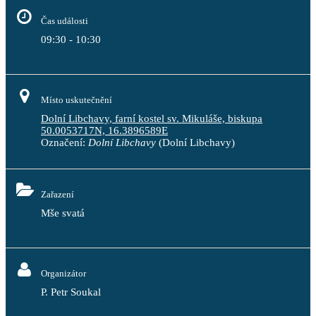
Čas události
09:30 - 10:30
Místo uskutečnění
Dolní Libchavy, farní kostel sv. Mikuláše, biskupa
50.0053717N, 16.3896589E
Označení:
Dolní Libchavy
(Dolní Libchavy)
Zařazení
Mše svatá
Organizátor
P. Petr Soukal