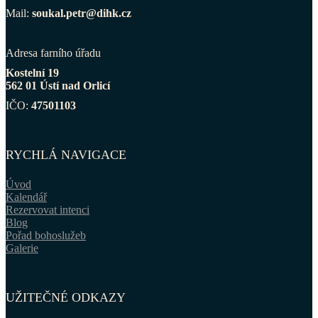
Mail:
soukal.petr@dihk.cz
Adresa farního úřadu
Kostelní 19
562 01 Ústí nad Orlicí
IČO:
47501103
RYCHLÁ NAVIGACE
Úvod
Kalendář
Rezervovat intenci
Blog
Pořad bohoslužeb
Galerie
UŽITEČNÉ ODKAZY