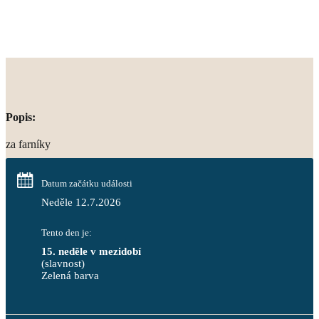
Popis:
za farníky
Datum začátku události
Neděle 12.7.2026
Tento den je:
15. neděle v mezidobí
(slavnost)
Zelená barva                                                                        