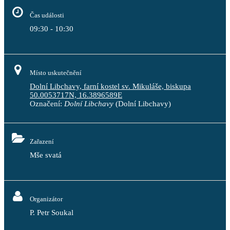
Čas události
09:30 - 10:30
Místo uskutečnění
Dolní Libchavy, farní kostel sv. Mikuláše, biskupa
50.0053717N, 16.3896589E
Označení:
Dolní Libchavy
(Dolní Libchavy)
Zařazení
Mše svatá
Organizátor
P. Petr Soukal