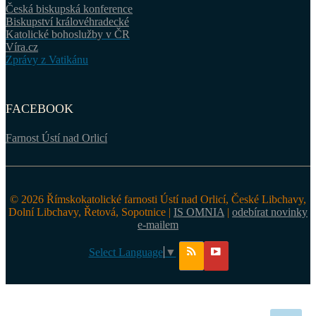
Česká biskupská konference
Biskupství královéhradecké
Katolické bohoslužby v ČR
Víra.cz
Zprávy z Vatikánu
FACEBOOK
Farnost Ústí nad Orlicí
© 2026 Římskokatolické farnosti Ústí nad Orlicí, České Libchavy,
Dolní Libchavy, Řetová, Sopotnice |
IS OMNIA
|
odebírat novinky
e-mailem
Select Language
▼