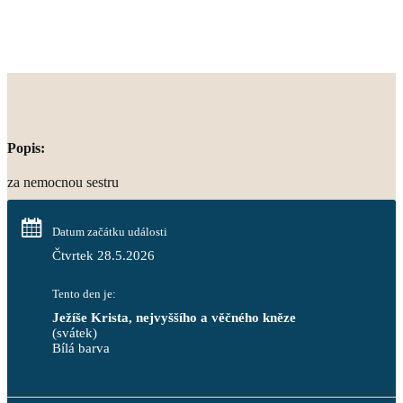
Popis:
za nemocnou sestru
Datum začátku události
Čtvrtek 28.5.2026
Tento den je:
Ježíše Krista, nejvyššího a věčného kněze
(svátek)
Bílá barva                                                                            