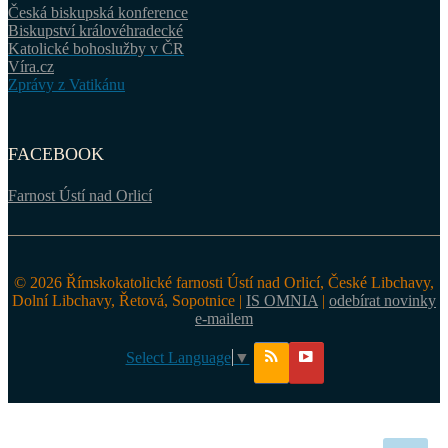
Česká biskupská konference
Biskupství královéhradecké
Katolické bohoslužby v ČR
Víra.cz
Zprávy z Vatikánu
FACEBOOK
Farnost Ústí nad Orlicí
© 2026 Římskokatolické farnosti Ústí nad Orlicí, České Libchavy,
Dolní Libchavy, Řetová, Sopotnice |
IS OMNIA
|
odebírat novinky
e-mailem
Select Language
▼