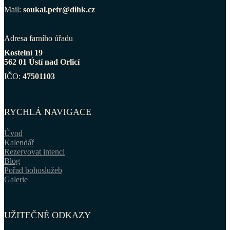
Mail:
soukal.petr@dihk.cz
Adresa farního úřadu
Kostelní 19
562 01 Ústí nad Orlicí
IČO:
47501103
RYCHLÁ NAVIGACE
Úvod
Kalendář
Rezervovat intenci
Blog
Pořad bohoslužeb
Galerie
UŽITEČNÉ ODKAZY