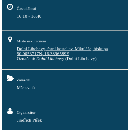
Čas události
16:10 - 16:40
Místo uskutečnění
Dolní Libchavy, farní kostel sv. Mikuláše, biskupa
50.0053717N, 16.3896589E
Označení:
Dolní Libchavy
(Dolní Libchavy)
Zařazení
Mše svatá
Organizátor
Jindřich Plšek