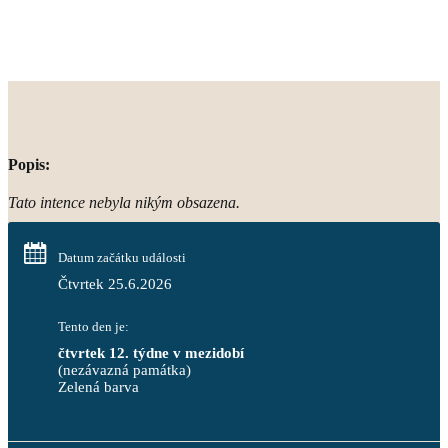
Popis:
Tato intence nebyla nikým obsazena.
Datum začátku události
Čtvrtek 25.6.2026
Tento den je:
čtvrtek 12. týdne v mezidobí
(nezávazná památka)
Zelená barva                                                                        