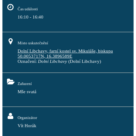
Čas události
16:10 - 16:40
Místo uskutečnění
Dolní Libchavy, farní kostel sv. Mikuláše, biskupa
50.0053717N, 16.3896589E
Označení:
Dolní Libchavy
(Dolní Libchavy)
Zařazení
Mše svatá
Organizátor
Vít Horák