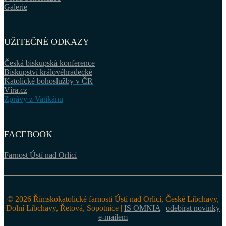
Galerie
UŽITEČNÉ ODKAZY
Česká biskupská konference
Biskupství královéhradecké
Katolické bohoslužby v ČR
Víra.cz
Zprávy z Vatikánu
FACEBOOK
Farnost Ústí nad Orlicí
© 2026 Římskokatolické farnosti Ústí nad Orlicí, České Libchavy,
Dolní Libchavy, Řetová, Sopotnice |
IS OMNIA
|
odebírat novinky
e-mailem