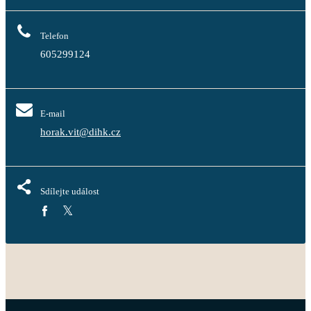
Telefon
605299124
E-mail
horak.vit@dihk.cz
Sdílejte událost