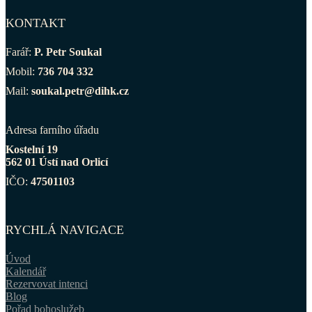
KONTAKT
Farář:
P. Petr Soukal
Mobil:
736 704 332
Mail:
soukal.petr@dihk.cz
Adresa farního úřadu
Kostelní 19
562 01 Ústí nad Orlicí
IČO:
47501103
RYCHLÁ NAVIGACE
Úvod
Kalendář
Rezervovat intenci
Blog
Pořad bohoslužeb