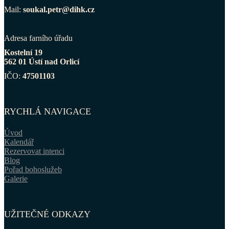
Mail:
soukal.petr@dihk.cz
Adresa farního úřadu
Kostelní 19
562 01 Ústí nad Orlicí
IČO:
47501103
RYCHLÁ NAVIGACE
Úvod
Kalendář
Rezervovat intenci
Blog
Pořad bohoslužeb
Galerie
UŽITEČNÉ ODKAZY