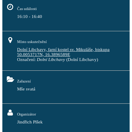
Čas události
16:10 - 16:40
Místo uskutečnění
Dolní Libchavy, farní kostel sv. Mikuláše, biskupa
50.0053717N, 16.3896589E
Označení:
Dolní Libchavy
(Dolní Libchavy)
Zařazení
Mše svatá
Organizátor
Jindřich Plšek