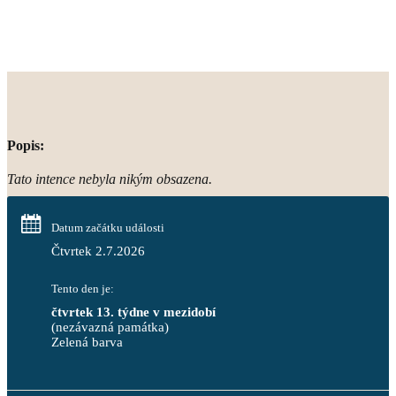
Popis:
Tato intence nebyla nikým obsazena.
Datum začátku události
Čtvrtek 2.7.2026
Tento den je:
čtvrtek 13. týdne v mezidobí
(nezávazná památka)
Zelená barva                                                                        