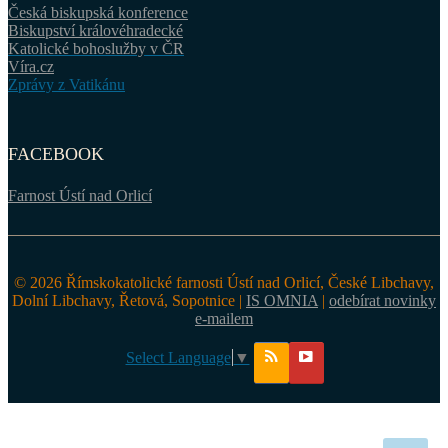
Česká biskupská konference
Biskupství královéhradecké
Katolické bohoslužby v ČR
Víra.cz
Zprávy z Vatikánu
FACEBOOK
Farnost Ústí nad Orlicí
© 2026 Římskokatolické farnosti Ústí nad Orlicí, České Libchavy,
Dolní Libchavy, Řetová, Sopotnice |
IS OMNIA
|
odebírat novinky
e-mailem
Select Language
▼