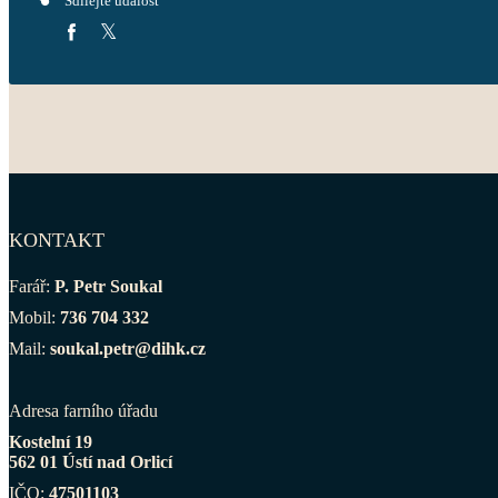
Sdílejte událost
KONTAKT
Farář:
P. Petr Soukal
Mobil:
736 704 332
Mail:
soukal.petr@dihk.cz
Adresa farního úřadu
Kostelní 19
562 01 Ústí nad Orlicí
IČO:
47501103