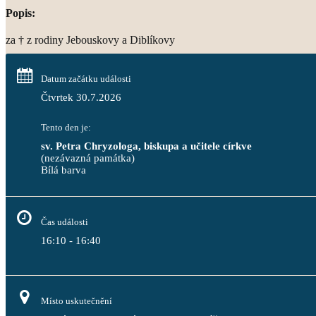
Popis:
za † z rodiny Jebouskovy a Diblíkovy
Datum začátku události
Čtvrtek 30.7.2026
Tento den je:
sv. Petra Chryzologa, biskupa a učitele církve
(nezávazná památka)
Bílá barva                                                                                 
Čas události
16:10 - 16:40
Místo uskutečnění