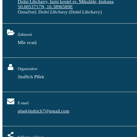
Dolní Libchavy, farní kostel sv. Mikuláše, biskupa
50.0053717N, 16.3896589E
Označení:
Dolní Libchavy
(Dolní Libchavy)
Zařazení
Mše svatá
Organizátor
Jindřich Plšek
E-mail
plsekjindrich7@gmail.com