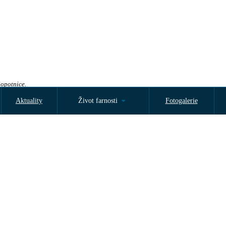
Sopotnice.
Aktuality
Život farnosti
Fotogalerie