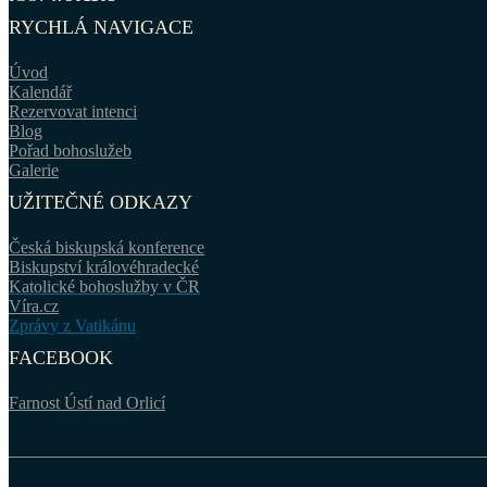
RYCHLÁ NAVIGACE
Úvod
Kalendář
Rezervovat intenci
Blog
Pořad bohoslužeb
Galerie
UŽITEČNÉ ODKAZY
Česká biskupská konference
Biskupství královéhradecké
Katolické bohoslužby v ČR
Víra.cz
Zprávy z Vatikánu
FACEBOOK
Farnost Ústí nad Orlicí