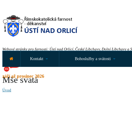
Webové stránky pro farnosti: Ústí nad Orlicí, České Libchavy, Dolní Libchavy a 
Kontakt
Bohoslužby a svátosti
září až prosinec 2026
Mše svatá
Úvod