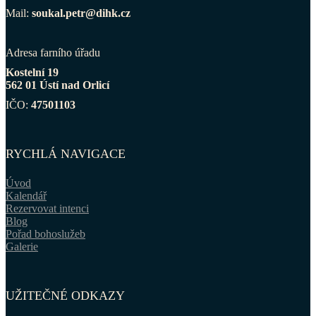
Mail:
soukal.petr@dihk.cz
Adresa farního úřadu
Kostelní 19
562 01 Ústí nad Orlicí
IČO:
47501103
RYCHLÁ NAVIGACE
Úvod
Kalendář
Rezervovat intenci
Blog
Pořad bohoslužeb
Galerie
UŽITEČNÉ ODKAZY