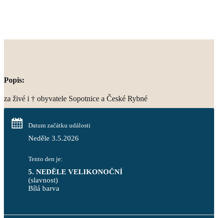
Popis:
za živé i † obyvatele Sopotnice a České Rybné
Datum začátku události
Neděle 3.5.2026
Tento den je:
5. NEDĚLE VELIKONOČNÍ
(slavnost)
Bílá barva                                                                            