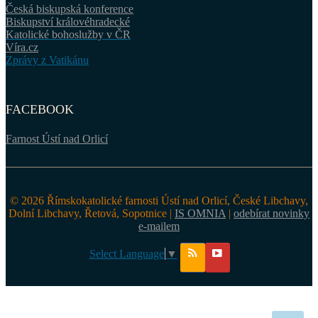
Česká biskupská konference
Biskupství královéhradecké
Katolické bohoslužby v ČR
Víra.cz
Zprávy z Vatikánu
FACEBOOK
Farnost Ústí nad Orlicí
© 2026 Římskokatolické farnosti Ústí nad Orlicí, České Libchavy,
Dolní Libchavy, Řetová, Sopotnice |
IS OMNIA
|
odebírat novinky
e-mailem
Select Language
▼