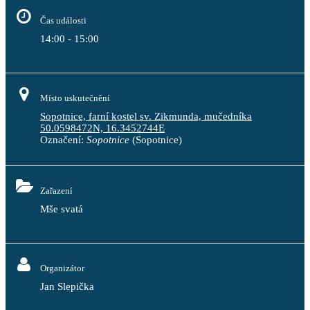
Čas události
14:00 - 15:00
Místo uskutečnění
Sopotnice, farní kostel sv. Zikmunda, mučedníka
50.0598472N, 16.3452744E
Označení:
Sopotnice
(Sopotnice)
Zařazení
Mše svatá
Organizátor
Jan Slepička