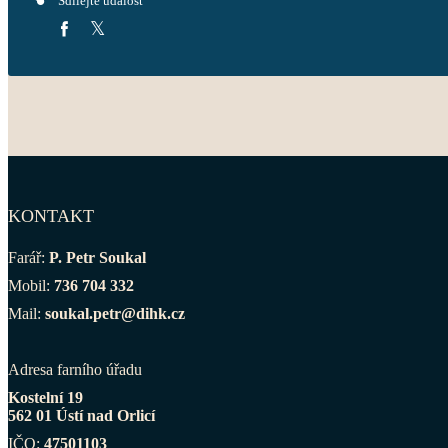
Sdílejte událost
KONTAKT
Farář:
P. Petr Soukal
Mobil:
736 704 332
Mail:
soukal.petr@dihk.cz
Adresa farního úřadu
Kostelní 19
562 01 Ústí nad Orlicí
IČO:
47501103