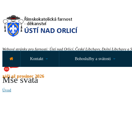
Webové stránky pro farnosti: Ústí nad Orlicí, České Libchavy, Dolní Libchavy a 
Kontakt
Bohoslužby a svátosti
září až prosinec 2026
Mše svatá
Úvod