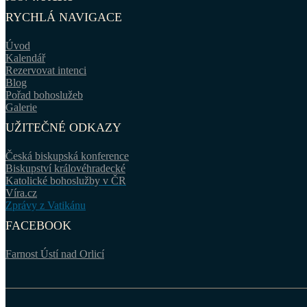
RYCHLÁ NAVIGACE
Úvod
Kalendář
Rezervovat intenci
Blog
Pořad bohoslužeb
Galerie
UŽITEČNÉ ODKAZY
Česká biskupská konference
Biskupství královéhradecké
Katolické bohoslužby v ČR
Víra.cz
Zprávy z Vatikánu
FACEBOOK
Farnost Ústí nad Orlicí