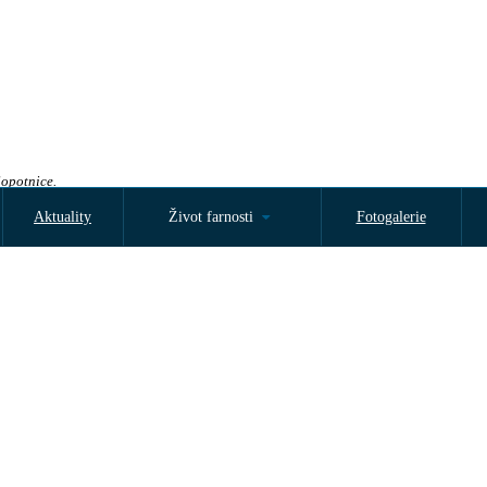
Sopotnice.
Aktuality
Život farnosti
Fotogalerie