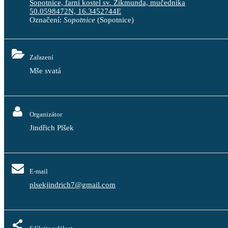
Sopotnice, farní kostel sv. Zikmunda, mučedníka
50.0598472N, 16.3452744E
Označení:
Sopotnice
(Sopotnice)
Zařazení
Mše svatá
Organizátor
Jindřich Plšek
E-mail
plsekjindrich7@gmail.com