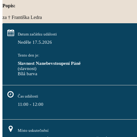
Popis:
za † Františka Ledra
Datum začátku události
Neděle 17.5.2026
Tento den je:
Slavnost Nanebevstoupení Páně
(slavnost)
Bílá barva                                                                                 
Čas události
11:00 - 12:00
Místo uskutečnění