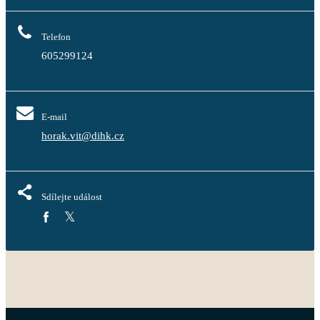
Telefon
605299124
E-mail
horak.vit@dihk.cz
Sdílejte událost