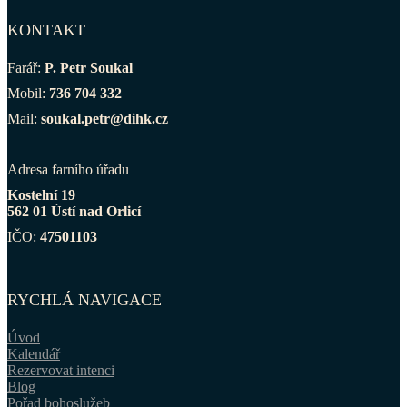
KONTAKT
Farář:
P. Petr Soukal
Mobil:
736 704 332
Mail:
soukal.petr@dihk.cz
Adresa farního úřadu
Kostelní 19
562 01 Ústí nad Orlicí
IČO:
47501103
RYCHLÁ NAVIGACE
Úvod
Kalendář
Rezervovat intenci
Blog
Pořad bohoslužeb