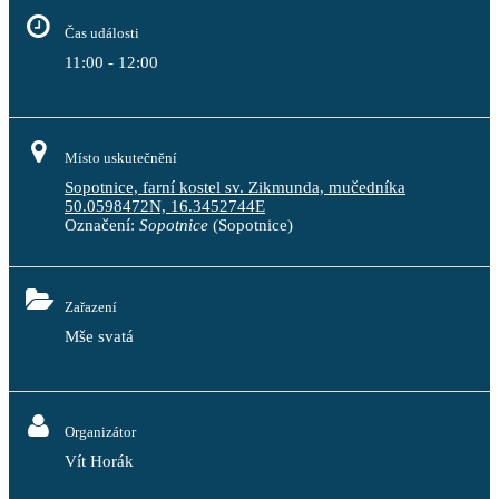
Čas události
11:00 - 12:00
Místo uskutečnění
Sopotnice, farní kostel sv. Zikmunda, mučedníka
50.0598472N, 16.3452744E
Označení:
Sopotnice
(Sopotnice)
Zařazení
Mše svatá
Organizátor
Vít Horák