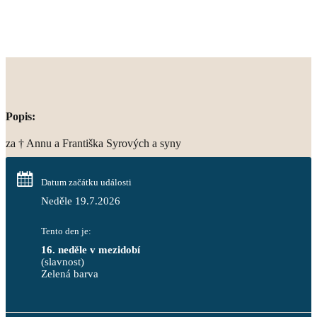
Popis:
za † Annu a Františka Syrových a syny
Datum začátku události
Neděle 19.7.2026
Tento den je:
16. neděle v mezidobí
(slavnost)
Zelená barva                                                                        