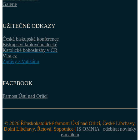
Galerie
UŽITEČNÉ ODKAZY
Česká biskupská konference
Biskupství královéhradecké
Katolické bohoslužby v ČR
Víra.cz
Zprávy z Vatikánu
FACEBOOK
Farnost Ústí nad Orlicí
© 2026 Římskokatolické farnosti Ústí nad Orlicí, České Libchavy,
Dolní Libchavy, Řetová, Sopotnice |
IS OMNIA
|
odebírat novinky
e-mailem