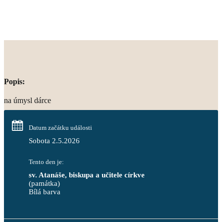
Popis:
na úmysl dárce
Datum začátku události
Sobota 2.5.2026
Tento den je:
sv. Atanáše, biskupa a učitele církve
(památka)
Bílá barva                                                                            