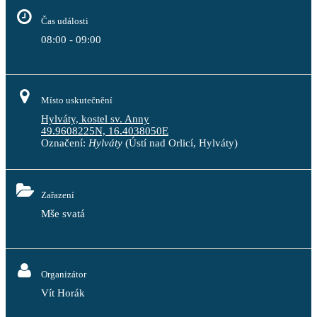
Čas události
08:00 - 09:00
Místo uskutečnění
Hylváty, kostel sv. Anny
49.9608225N, 16.4038050E
Označení:
Hylváty
(Ústí nad Orlicí, Hylváty)
Zařazení
Mše svatá
Organizátor
Vít Horák