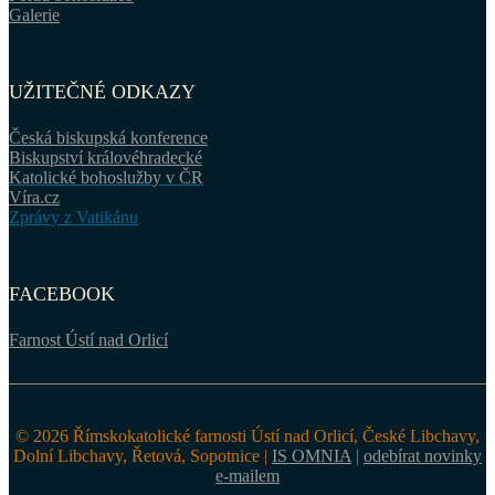
Galerie
UŽITEČNÉ ODKAZY
Česká biskupská konference
Biskupství královéhradecké
Katolické bohoslužby v ČR
Víra.cz
Zprávy z Vatikánu
FACEBOOK
Farnost Ústí nad Orlicí
© 2026 Římskokatolické farnosti Ústí nad Orlicí, České Libchavy,
Dolní Libchavy, Řetová, Sopotnice |
IS OMNIA
|
odebírat novinky
e-mailem