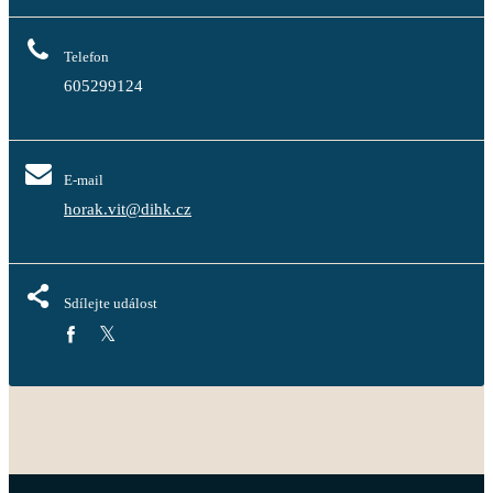
Telefon
605299124
E-mail
horak.vit@dihk.cz
Sdílejte událost