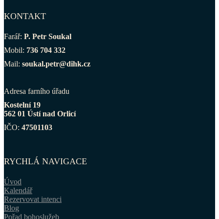
KONTAKT
Farář:
P. Petr Soukal
Mobil:
736 704 332
Mail:
soukal.petr@dihk.cz
Adresa farního úřadu
Kostelní 19
562 01 Ústí nad Orlicí
IČO:
47501103
RYCHLÁ NAVIGACE
Úvod
Kalendář
Rezervovat intenci
Blog
Pořad bohoslužeb