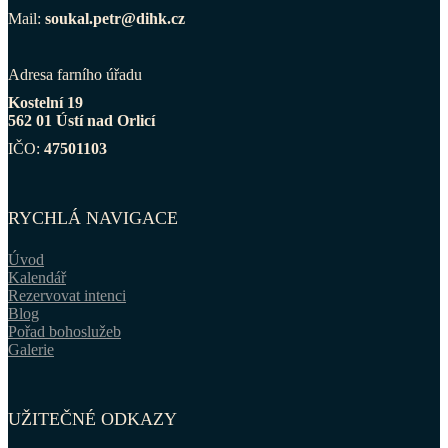
Mail:
soukal.petr@dihk.cz
Adresa farního úřadu
Kostelní 19
562 01 Ústí nad Orlicí
IČO:
47501103
RYCHLÁ NAVIGACE
Úvod
Kalendář
Rezervovat intenci
Blog
Pořad bohoslužeb
Galerie
UŽITEČNÉ ODKAZY