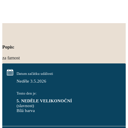
Popis:
za farnost
Datum začátku události
Neděle 3.5.2026
Tento den je:
5. NEDĚLE VELIKONOČNÍ
(slavnost)
Bílá barva                                                                            