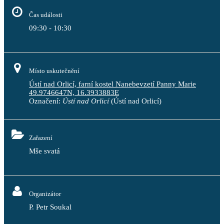
Čas události
09:30 - 10:30
Místo uskutečnění
Ústí nad Orlicí, farní kostel Nanebevzetí Panny Marie
49.9746647N, 16.3933883E
Označení:
Ústí nad Orlicí
(Ústí nad Orlicí)
Zařazení
Mše svatá
Organizátor
P. Petr Soukal