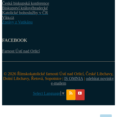
Česká biskupská konference
Biskupství královéhradecké
Katolické bohoslužby v ČR
Víra.cz
Zprávy z Vatikánu
FACEBOOK
Farnost Ústí nad Orlicí
© 2026 Římskokatolické farnosti Ústí nad Orlicí, České Libchavy,
Dolní Libchavy, Řetová, Sopotnice |
IS OMNIA
|
odebírat novinky
e-mailem
Select Language
▼