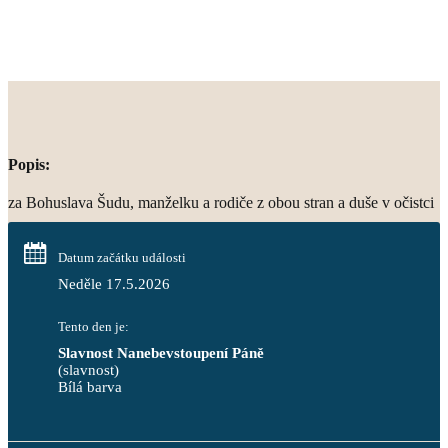
Popis:
za Bohuslava Šudu, manželku a rodiče z obou stran a duše v očistci
Datum začátku události
Neděle 17.5.2026
Tento den je:
Slavnost Nanebevstoupení Páně
(slavnost)
Bílá barva                                                                            