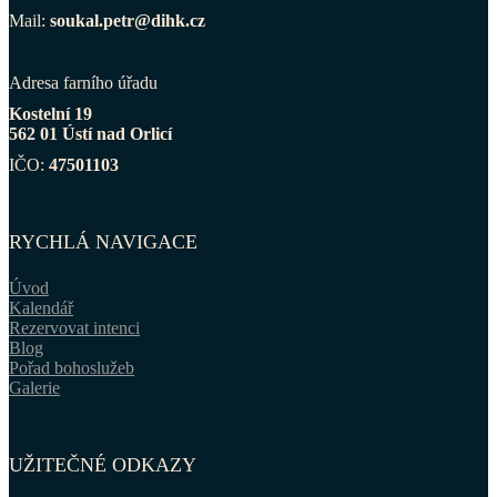
Mail:
soukal.petr@dihk.cz
Adresa farního úřadu
Kostelní 19
562 01 Ústí nad Orlicí
IČO:
47501103
RYCHLÁ NAVIGACE
Úvod
Kalendář
Rezervovat intenci
Blog
Pořad bohoslužeb
Galerie
UŽITEČNÉ ODKAZY