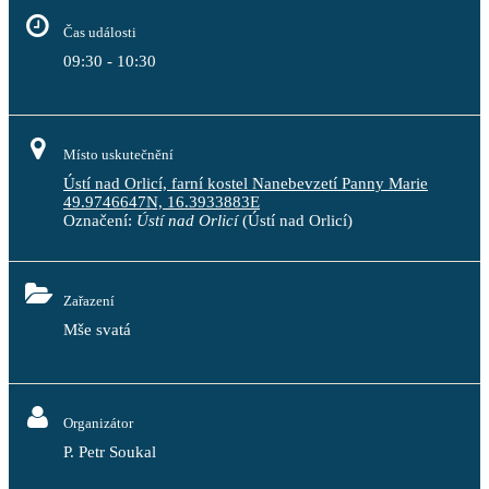
Čas události
09:30 - 10:30
Místo uskutečnění
Ústí nad Orlicí, farní kostel Nanebevzetí Panny Marie
49.9746647N, 16.3933883E
Označení:
Ústí nad Orlicí
(Ústí nad Orlicí)
Zařazení
Mše svatá
Organizátor
P. Petr Soukal