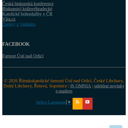
Česká biskupská konference
Biskupství královéhradecké
Katolické bohoslužby v ČR
Víra.cz
Zprávy z Vatikánu
FACEBOOK
Farnost Ústí nad Orlicí
© 2026 Římskokatolické farnosti Ústí nad Orlicí, České Libchavy,
Dolní Libchavy, Řetová, Sopotnice |
IS OMNIA
|
odebírat novinky
e-mailem
Select Language
▼