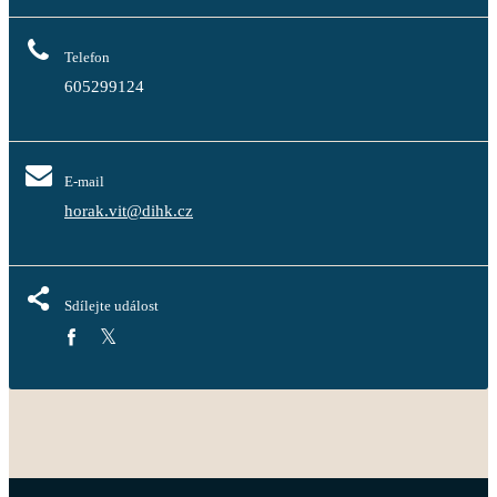
Telefon
605299124
E-mail
horak.vit@dihk.cz
Sdílejte událost