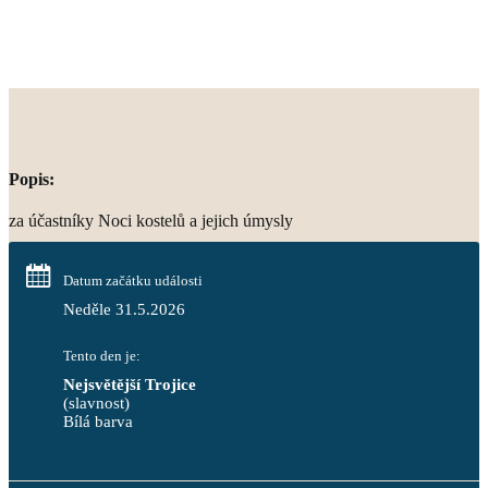
Popis:
za účastníky Noci kostelů a jejich úmysly
Datum začátku události
Neděle 31.5.2026
Tento den je:
Nejsvětější Trojice
(slavnost)
Bílá barva                                                                            