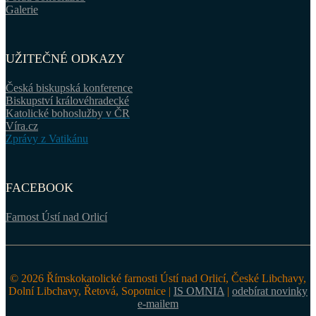
Galerie
UŽITEČNÉ ODKAZY
Česká biskupská konference
Biskupství královéhradecké
Katolické bohoslužby v ČR
Víra.cz
Zprávy z Vatikánu
FACEBOOK
Farnost Ústí nad Orlicí
© 2026 Římskokatolické farnosti Ústí nad Orlicí, České Libchavy,
Dolní Libchavy, Řetová, Sopotnice |
IS OMNIA
|
odebírat novinky
e-mailem