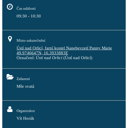
Čas události
09:30 - 10:30
Místo uskutečnění
Ústí nad Orlicí, farní kostel Nanebevzetí Panny Marie
49.9746647N, 16.3933883E
Označení:
Ústí nad Orlicí
(Ústí nad Orlicí)
Zařazení
Mše svatá
Organizátor
Vít Horák