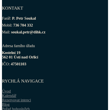
KONTAKT
Farář:
P. Petr Soukal
Mobil:
736 704 332
Mail:
soukal.petr@dihk.cz
Adresa farního úřadu
Kostelní 19
562 01 Ústí nad Orlicí
IČO:
47501103
RYCHLÁ NAVIGACE
Úvod
Kalendář
Rezervovat intenci
Blog
Pořad bohoslužeb