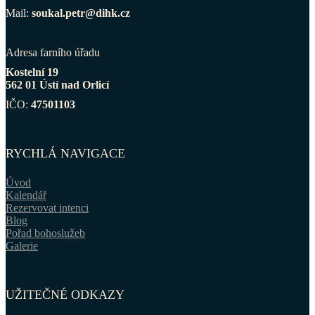
Mail:
soukal.petr@dihk.cz
Adresa farního úřadu
Kostelní 19
562 01 Ústí nad Orlicí
IČO:
47501103
RYCHLÁ NAVIGACE
Úvod
Kalendář
Rezervovat intenci
Blog
Pořad bohoslužeb
Galerie
UŽITEČNÉ ODKAZY