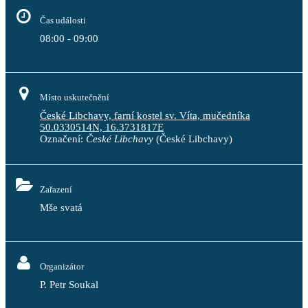
Čas události
08:00 - 09:00
Místo uskutečnění
České Libchavy, farní kostel sv. Víta, mučedníka
50.0330514N, 16.3731817E
Označení:
České Libchavy
(České Libchavy)
Zařazení
Mše svatá
Organizátor
P. Petr Soukal