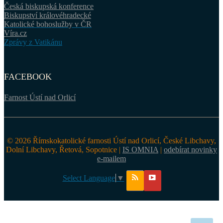
Česká biskupská konference
Biskupství královéhradecké
Katolické bohoslužby v ČR
Víra.cz
Zprávy z Vatikánu
FACEBOOK
Farnost Ústí nad Orlicí
© 2026 Římskokatolické farnosti Ústí nad Orlicí, České Libchavy,
Dolní Libchavy, Řetová, Sopotnice |
IS OMNIA
|
odebírat novinky
e-mailem
Select Language
▼