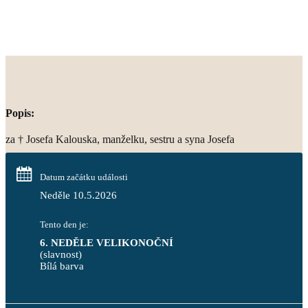
Popis:
za † Josefa Kalouska, manželku, sestru a syna Josefa
Datum začátku události
Neděle 10.5.2026
Tento den je:
6. NEDĚLE VELIKONOČNÍ
(slavnost)
Bílá barva                                                                            