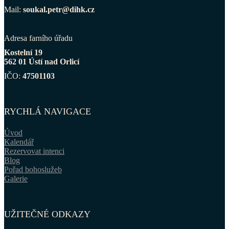
Mail:
soukal.petr@dihk.cz
Adresa farního úřadu
Kostelní 19
562 01 Ústí nad Orlicí
IČO:
47501103
RYCHLÁ NAVIGACE
Úvod
Kalendář
Rezervovat intenci
Blog
Pořad bohoslužeb
Galerie
UŽITEČNÉ ODKAZY