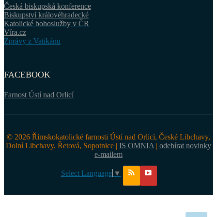
Česká biskupská konference
Biskupství královéhradecké
Katolické bohoslužby v ČR
Víra.cz
Zprávy z Vatikánu
FACEBOOK
Farnost Ústí nad Orlicí
© 2026 Římskokatolické farnosti Ústí nad Orlicí, České Libchavy,
Dolní Libchavy, Řetová, Sopotnice |
IS OMNIA
|
odebírat novinky
e-mailem
Select Language
▼