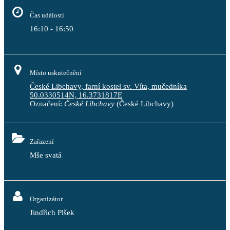
Čas události
16:10 - 16:50
Místo uskutečnění
České Libchavy, farní kostel sv. Víta, mučedníka
50.0330514N, 16.3731817E
Označení:
České Libchavy
(České Libchavy)
Zařazení
Mše svatá
Organizátor
Jindřich Plšek