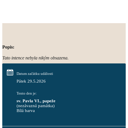
Popis:
Tato intence nebyla nikým obsazena.
Datum začátku události
Pátek 29.5.2026
Tento den je:
sv. Pavla VI., papeže
(nezávazná památka)
Bílá barva                                                                            