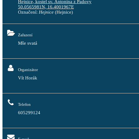
Hejnice, kostel sv. Antonína z Padovy
50.0565981N, 16.4001967E
Označení:
Hejnice
(Hejnice)
Zařazení
Mše svatá
Organizátor
Vít Horák
Telefon
605299124