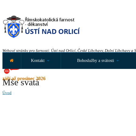
Webové stránky pro farnosti: Ústí nad Orlicí, České Libchavy, Dolní Libchavy a 
Kontakt
Bohoslužby a svátosti
září až prosinec 2026
Mše svatá
Úvod