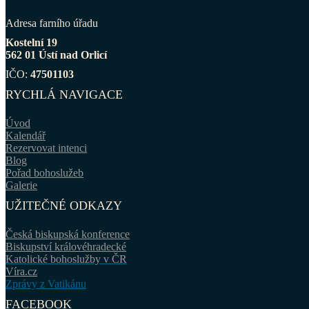
Adresa farního úřadu
Kostelní 19
562 01 Ústí nad Orlicí
IČO:
47501103
RYCHLÁ NAVIGACE
Úvod
Kalendář
Rezervovat intenci
Blog
Pořad bohoslužeb
Galerie
UŽITEČNÉ ODKAZY
Česká biskupská konference
Biskupství královéhradecké
Katolické bohoslužby v ČR
Víra.cz
Zprávy z Vatikánu
FACEBOOK