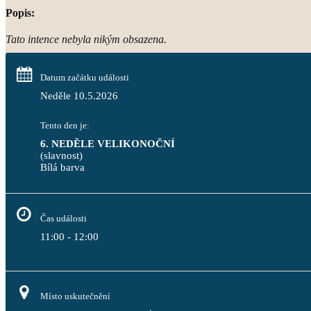
Popis:
Tato intence nebyla nikým obsazena.
Datum začátku události
Neděle 10.5.2026
Tento den je:
6. NEDĚLE VELIKONOČNÍ
(slavnost)
Bílá barva                                                                                 
Čas události
11:00 - 12:00
Místo uskutečnění