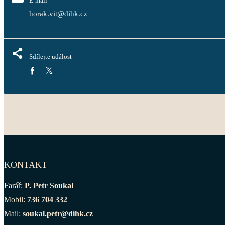
E-mail
horak.vit@dihk.cz
Sdílejte událost
KONTAKT
Farář:
P. Petr Soukal
Mobil:
736 704 332
Mail:
soukal.petr@dihk.cz