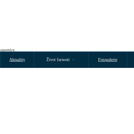
Sopotnice.
Aktuality
Život farnosti
Fotogalerie