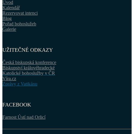
Úvod
Kalendář
Rezervovat intenci
Blog
Pořad bohoslužeb
Galerie
UŽITEČNÉ ODKAZY
Česká biskupská konference
Biskupství královéhradecké
Katolické bohoslužby v ČR
Víra.cz
Zprávy z Vatikánu
FACEBOOK
Farnost Ústí nad Orlicí