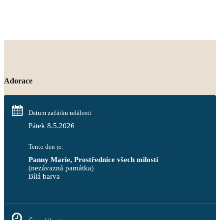
Adorace
Datum začátku události
Pátek 8.5.2026
Tento den je:
Panny Marie, Prostřednice všech milostí
(nezávazná památka)
Bílá barva                                                                            