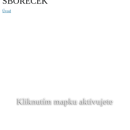
SBOREČEK
Úvod
Kliknutím mapku aktivujete