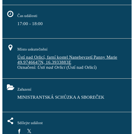
Čas události
17:00 - 18:00
Místo uskutečnění
Ústí nad Orlicí, farní kostel Nanebevzetí Panny Marie
49.9746647N, 16.3933883E
Označení:
Ústí nad Orlicí
(Ústí nad Orlicí)
Zařazení
MINISTRANTSKÁ SCHŮZKA A SBOREČEK
Sdílejte událost