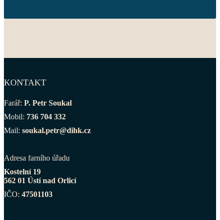
KONTAKT
Farář:
P. Petr Soukal
Mobil:
736 704 332
Mail:
soukal.petr@dihk.cz
Adresa farního úřadu
Kostelní 19
562 01 Ústí nad Orlicí
IČO:
47501103