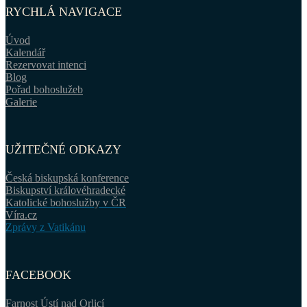
RYCHLÁ NAVIGACE
Úvod
Kalendář
Rezervovat intenci
Blog
Pořad bohoslužeb
Galerie
UŽITEČNÉ ODKAZY
Česká biskupská konference
Biskupství královéhradecké
Katolické bohoslužby v ČR
Víra.cz
Zprávy z Vatikánu
FACEBOOK
Farnost Ústí nad Orlicí