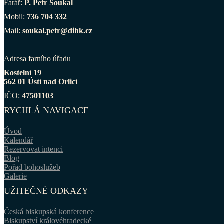
Farář:
P. Petr Soukal
Mobil:
736 704 332
Mail:
soukal.petr@dihk.cz
Adresa farního úřadu
Kostelní 19
562 01 Ústí nad Orlicí
IČO:
47501103
RYCHLÁ NAVIGACE
Úvod
Kalendář
Rezervovat intenci
Blog
Pořad bohoslužeb
Galerie
UŽITEČNÉ ODKAZY
Česká biskupská konference
Biskupství královéhradecké