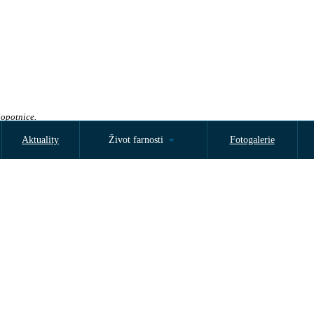
Sopotnice.
Aktuality
Život farnosti
Fotogalerie