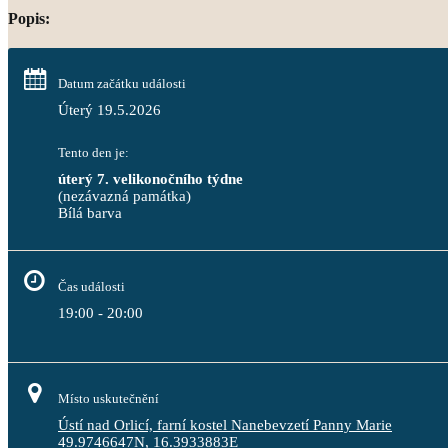
Popis:
Datum začátku události
Úterý 19.5.2026
Tento den je:
úterý 7. velikonočního týdne
(nezávazná památka)
Bílá barva                                                                                 
Čas události
19:00 - 20:00
Místo uskutečnění
Ústí nad Orlicí, farní kostel Nanebevzetí Panny Marie
49.9746647N, 16.3933883E