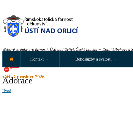
Webové stránky pro farnosti: Ústí nad Orlicí, České Libchavy, Dolní Libchavy a 
Kontakt
Bohoslužby a svátosti
září až prosinec 2026
Adorace
Úvod