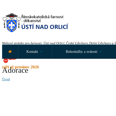
Webové stránky pro farnosti: Ústí nad Orlicí, České Libchavy, Dolní Libchavy a 
Kontakt
Bohoslužby a svátosti
září až prosinec 2026
Adorace
Úvod