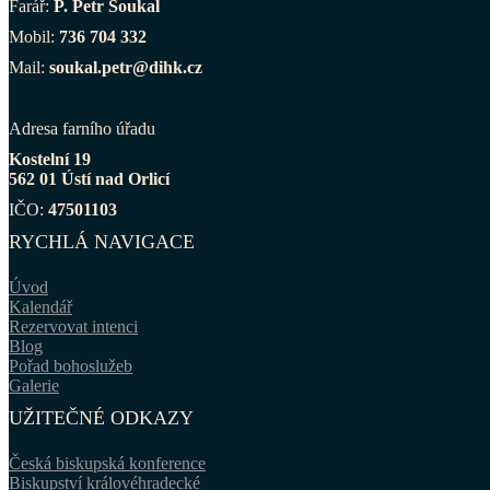
Farář:
P. Petr Soukal
Mobil:
736 704 332
Mail:
soukal.petr@dihk.cz
Adresa farního úřadu
Kostelní 19
562 01 Ústí nad Orlicí
IČO:
47501103
RYCHLÁ NAVIGACE
Úvod
Kalendář
Rezervovat intenci
Blog
Pořad bohoslužeb
Galerie
UŽITEČNÉ ODKAZY
Česká biskupská konference
Biskupství královéhradecké