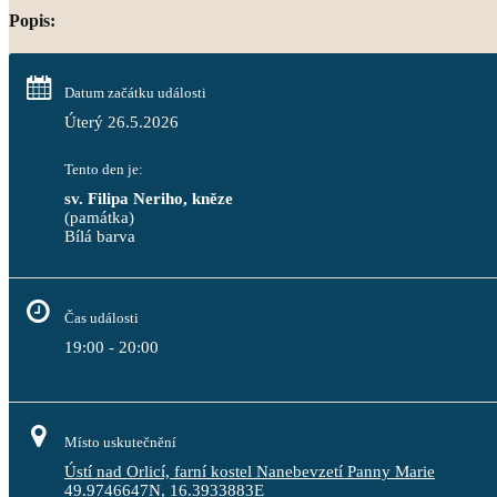
Popis:
Datum začátku události
Úterý 26.5.2026
Tento den je:
sv. Filipa Neriho, kněze
(památka)
Bílá barva                                                                                 
Čas události
19:00 - 20:00
Místo uskutečnění
Ústí nad Orlicí, farní kostel Nanebevzetí Panny Marie
49.9746647N, 16.3933883E