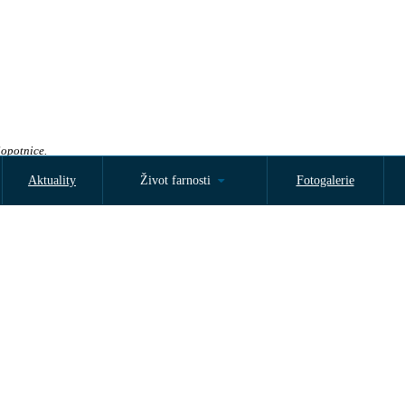
Sopotnice.
Aktuality
Život farnosti
Fotogalerie