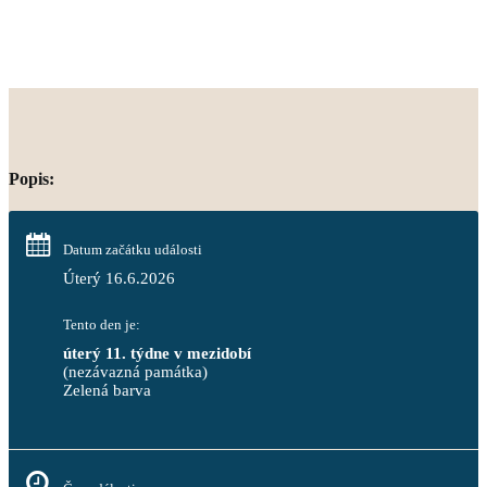
Popis:
Datum začátku události
Úterý 16.6.2026
Tento den je:
úterý 11. týdne v mezidobí
(nezávazná památka)
Zelená barva                                                                        