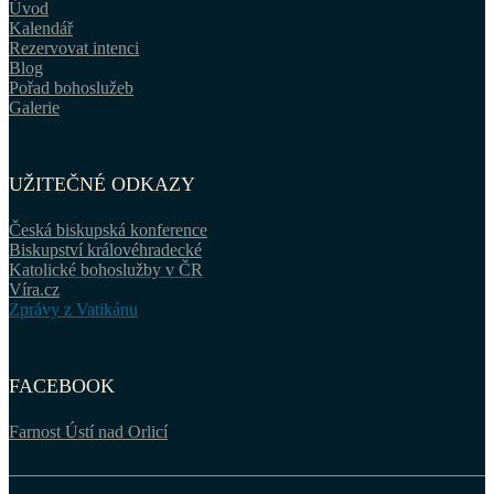
Úvod
Kalendář
Rezervovat intenci
Blog
Pořad bohoslužeb
Galerie
UŽITEČNÉ ODKAZY
Česká biskupská konference
Biskupství královéhradecké
Katolické bohoslužby v ČR
Víra.cz
Zprávy z Vatikánu
FACEBOOK
Farnost Ústí nad Orlicí