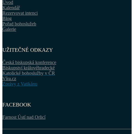
Úvod
Kalendář
Rezervovat intenci
Blog
Pořad bohoslužeb
Galerie
UŽITEČNÉ ODKAZY
Česká biskupská konference
Biskupství královéhradecké
Katolické bohoslužby v ČR
Víra.cz
Zprávy z Vatikánu
FACEBOOK
Farnost Ústí nad Orlicí