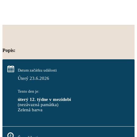
Popis:
Datum začátku události
Úterý 23.6.2026
Tento den je:
úterý 12. týdne v mezidobí
(nezávazná památka)
Zelená barva                                                                        