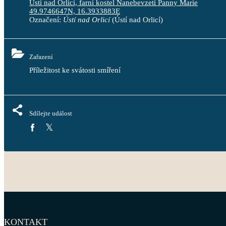
Ústí nad Orlicí, farní kostel Nanebevzetí Panny Marie
49.9746647N, 16.3933883E
Označení:
Ústí nad Orlicí
(Ústí nad Orlicí)
Zařazení
Příležitost ke svátosti smíření
Sdílejte událost
KONTAKT