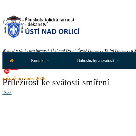
Webové stránky pro farnosti: Ústí nad Orlicí, České Libchavy, Dolní Libchavy a 
Kontakt
Bohoslužby a svátosti
září až prosinec 2026
Příležitost ke svátosti smíření
Úvod