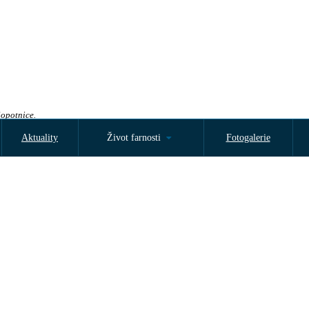
Sopotnice.
Aktuality
Život farnosti
Fotogalerie