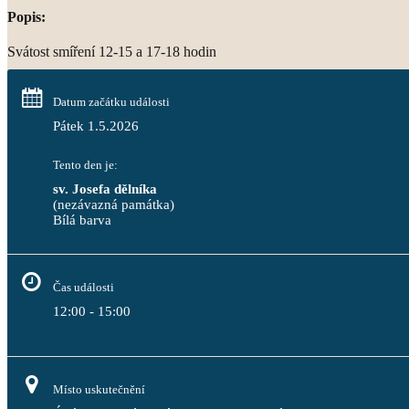
Popis:
Svátost smíření 12-15 a 17-18 hodin
Datum začátku události
Pátek 1.5.2026
Tento den je:
sv. Josefa dělníka
(nezávazná památka)
Bílá barva                                                                                 
Čas události
12:00 - 15:00
Místo uskutečnění