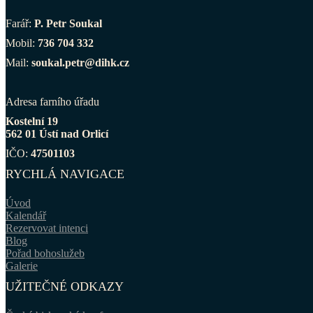
Farář:
P. Petr Soukal
Mobil:
736 704 332
Mail:
soukal.petr@dihk.cz
Adresa farního úřadu
Kostelní 19
562 01 Ústí nad Orlicí
IČO:
47501103
RYCHLÁ NAVIGACE
Úvod
Kalendář
Rezervovat intenci
Blog
Pořad bohoslužeb
Galerie
UŽITEČNÉ ODKAZY