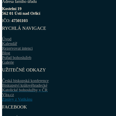
Adresa farního úřadu
Kostelní 19
562 01 Ústí nad Orlicí
IČO:
47501103
RYCHLÁ NAVIGACE
Úvod
Kalendář
Rezervovat intenci
Blog
Pořad bohoslužeb
Galerie
UŽITEČNÉ ODKAZY
Česká biskupská konference
Biskupství královéhradecké
Katolické bohoslužby v ČR
Víra.cz
Zprávy z Vatikánu
FACEBOOK