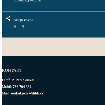
Sdílejte událost
KONTAKT
Farář:
P. Petr Soukal
Mobil:
736 704 332
Mail:
soukal.petr@dihk.cz