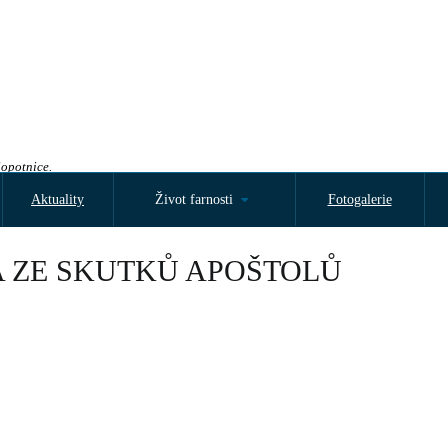
Sopotnice.
Aktuality
Život farnosti
Fotogalerie
BA ZE SKUTKŮ APOŠTOLŮ