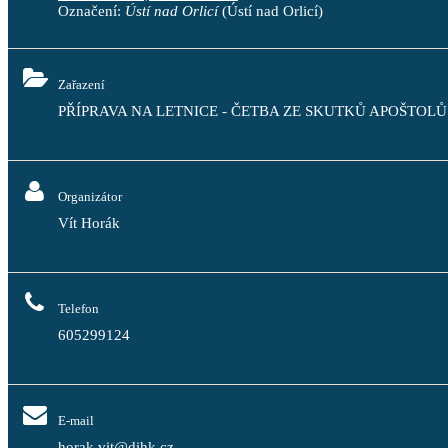
Označení:
Ústí nad Orlicí
(Ústí nad Orlicí)
Zařazení
PŘÍPRAVA NA LETNICE - ČETBA ZE SKUTKŮ APOŠTOLŮ
Organizátor
Vít Horák
Telefon
605299124
E-mail
horak.vit@dihk.cz