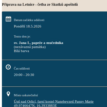
Příprava na Letnice - četba ze Skutků apoštolů
Datum začátku události
Pondělí 18.5.2026
Tento den je:
sv. Jana I., papeže a mučedníka
(nezávazná památka)
Bílá barva                                                                                 
Čas události
20:00 - 20:30
Místo uskutečnění
Ústí nad Orlicí, farní kostel Nanebevzetí Panny Marie
49.9746647N, 16.3933883E