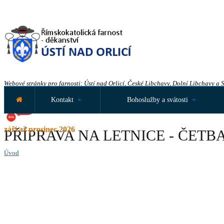
Webové stránky pro farnosti: Ústí nad Orlicí, České Libchavy, Dolní Libchavy a 
Kontakt
Bohoslužby a svátosti
září až prosinec 2026
PŘÍPRAVA NA LETNICE - ČET
Úvod