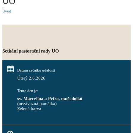
UO
Úvod
Setkání pastorační rady UO
Datum začátku události
Úterý 2.6.2026
Tento den je:
sv. Marcelina a Petra, mučedníků
(nezávazná památka)
Zelená barva                                                                        