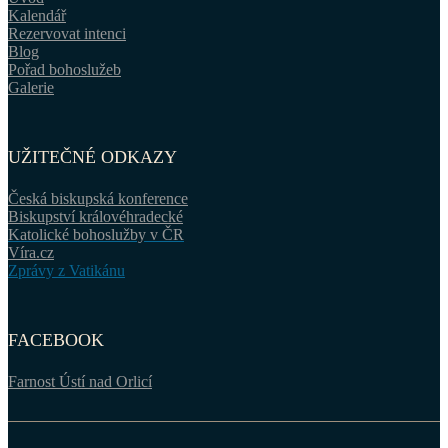
Kalendář
Rezervovat intenci
Blog
Pořad bohoslužeb
Galerie
UŽITEČNÉ ODKAZY
Česká biskupská konference
Biskupství královéhradecké
Katolické bohoslužby v ČR
Víra.cz
Zprávy z Vatikánu
FACEBOOK
Farnost Ústí nad Orlicí