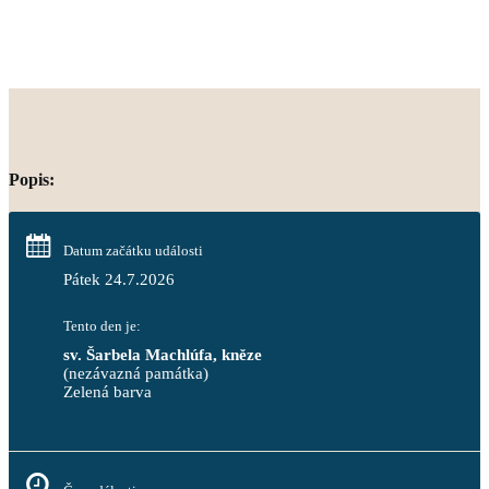
Popis:
Datum začátku události
Pátek 24.7.2026
Tento den je:
sv. Šarbela Machlúfa, kněze
(nezávazná památka)
Zelená barva                                                                        