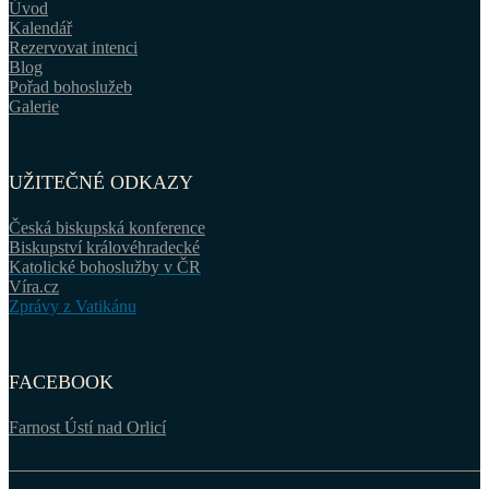
Úvod
Kalendář
Rezervovat intenci
Blog
Pořad bohoslužeb
Galerie
UŽITEČNÉ ODKAZY
Česká biskupská konference
Biskupství královéhradecké
Katolické bohoslužby v ČR
Víra.cz
Zprávy z Vatikánu
FACEBOOK
Farnost Ústí nad Orlicí