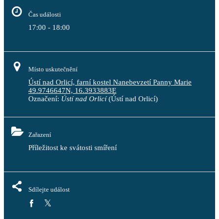
Čas události
17:00 - 18:00
Místo uskutečnění
Ústí nad Orlicí, farní kostel Nanebevzetí Panny Marie
49.9746647N, 16.3933883E
Označení:
Ústí nad Orlicí
(Ústí nad Orlicí)
Zařazení
Příležitost ke svátosti smíření
Sdílejte událost