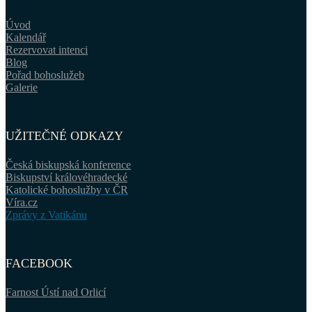
Úvod
Kalendář
Rezervovat intenci
Blog
Pořad bohoslužeb
Galerie
UŽITEČNÉ ODKAZY
Česká biskupská konference
Biskupství královéhradecké
Katolické bohoslužby v ČR
Víra.cz
Zprávy z Vatikánu
FACEBOOK
Farnost Ústí nad Orlicí