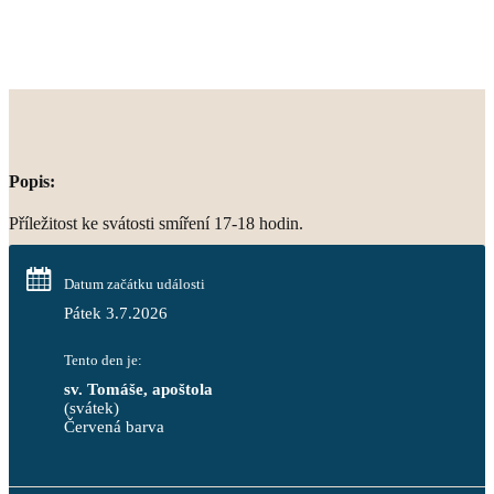
Popis:
Příležitost ke svátosti smíření 17-18 hodin.
Datum začátku události
Pátek 3.7.2026
Tento den je:
sv. Tomáše, apoštola
(svátek)
Červená barva                                                                     