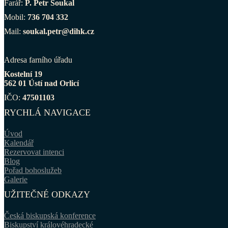
Farář:
P. Petr Soukal
Mobil:
736 704 332
Mail:
soukal.petr@dihk.cz
Adresa farního úřadu
Kostelní 19
562 01 Ústí nad Orlicí
IČO:
47501103
RYCHLÁ NAVIGACE
Úvod
Kalendář
Rezervovat intenci
Blog
Pořad bohoslužeb
Galerie
UŽITEČNÉ ODKAZY
Česká biskupská konference
Biskupství královéhradecké