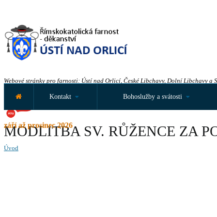
Webové stránky pro farnosti: Ústí nad Orlicí, České Libchavy, Dolní Libchavy a 
Kontakt
Bohoslužby a svátosti
září až prosinec 2026
MODLITBA SV. RŮŽENCE ZA P
Úvod