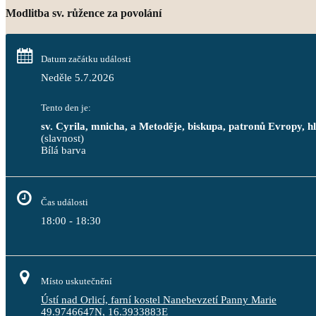
Modlitba sv. růžence za povolání
Datum začátku události
Neděle 5.7.2026
Tento den je:
sv. Cyrila, mnicha, a Metoděje, biskupa, patronů Evropy, 
(slavnost)
Bílá barva                                                                                 
Čas události
18:00 - 18:30
Místo uskutečnění
Ústí nad Orlicí, farní kostel Nanebevzetí Panny Marie
49.9746647N, 16.3933883E