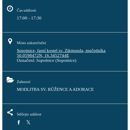
Čas události
17:00 - 17:30
Místo uskutečnění
Sopotnice, farní kostel sv. Zikmunda, mučedníka
50.0598472N, 16.3452744E
Označení:
Sopotnice
(Sopotnice)
Zařazení
MODLITBA SV. RŮŽENCE A ADORACE 
Sdílejte událost