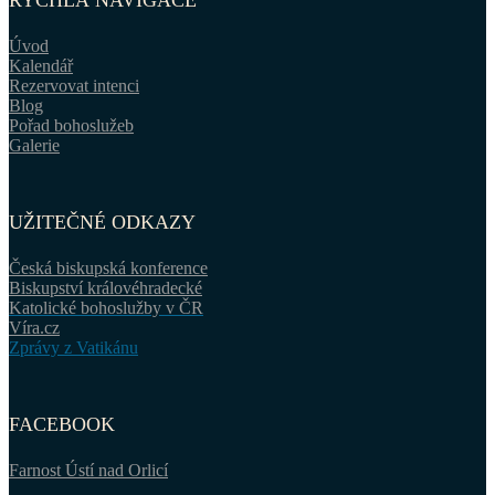
RYCHLÁ NAVIGACE
Úvod
Kalendář
Rezervovat intenci
Blog
Pořad bohoslužeb
Galerie
UŽITEČNÉ ODKAZY
Česká biskupská konference
Biskupství královéhradecké
Katolické bohoslužby v ČR
Víra.cz
Zprávy z Vatikánu
FACEBOOK
Farnost Ústí nad Orlicí