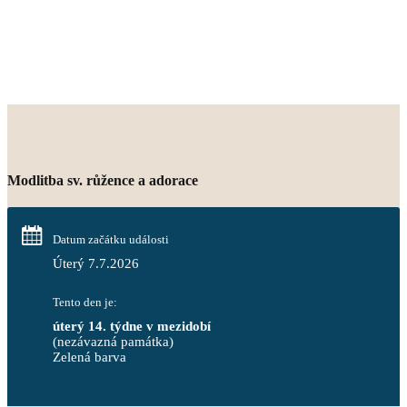
Modlitba sv. růžence a adorace
Datum začátku události
Úterý 7.7.2026
Tento den je:
úterý 14. týdne v mezidobí
(nezávazná památka)
Zelená barva                                                                        